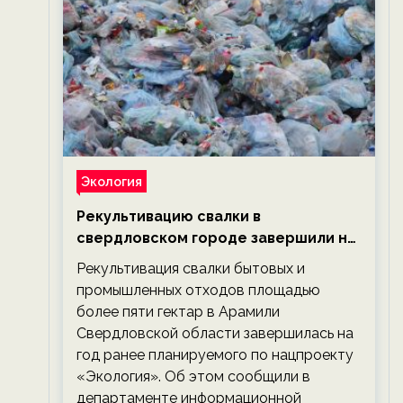
Экология
Рекультивацию свалки в
свердловском городе завершили на
год раньше планируемого срока —
Рекультивация свалки бытовых и
новости экологии на ECOportal
промышленных отходов площадью
более пяти гектар в Арамили
Свердловской области завершилась на
год ранее планируемого по нацпроекту
«Экология». Об этом сообщили в
департаменте информационной