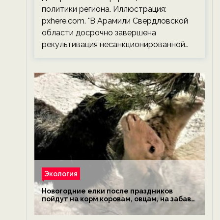
политики региона. Иллюстрация:
pxhere.com. "В Арамили Свердловской
области досрочно завершена
рекультивация несанкционированной…
Экология
Новогодние елки после праздников
пойдут на корм коровам, овцам, на забаву
обезьянам, львам и леопардам — новости
экологии на ECOportal