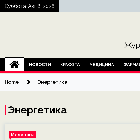
Skip
Суббота, Авг 8, 2026
to
content
Жур
НОВОСТИ
КРАСОТА
МЕДИЦИНА
ФАРМА
Home
Энергетика
Энергетика
Медицина