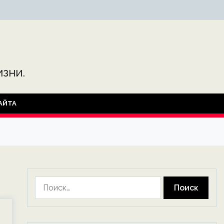
зни.
АЙТА
Найти: