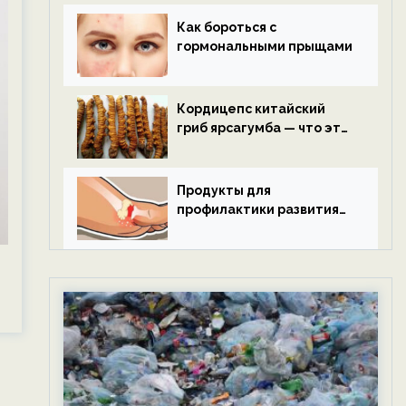
Как бороться с
гормональными прыщами
Кордицепс китайский
гриб ярсагумба — что это
такое?
Продукты для
профилактики развития
подагры.