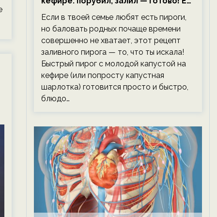
кефире: порубил, залил — готово! Ем,
е
не тревожась о фигуре!
Если в твоей семье любят есть пироги,
но баловать родных почаще времени
совершенно не хватает, этот рецепт
заливного пирога — то, что ты искала!
Быстрый пирог с молодой капустой на
кефире (или попросту капустная
шарлотка) готовится просто и быстро,
блюдо…