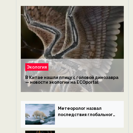
Экология
В Китае нашли птицу с головой динозавра
— новости экологии на ECOportal
Метеоролог назвал
последствия глобального
потепления к концу века
— новости экологии на