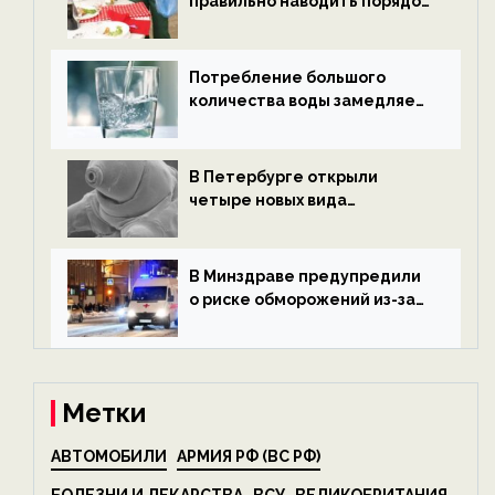
правильно наводить порядок
после Нового года — новости
экологии на ECOportal
Потребление большого
количества воды замедляет
старение — новости
экологии на ECOportal
В Петербурге открыли
четыре новых вида
микроскопических
беспозвоночных — новости
экологии на ECOportal
В Минздраве предупредили
о риске обморожений из-за
алкоголя — новости экологии
на ECOportal
Метки
АВТОМОБИЛИ
АРМИЯ РФ (ВС РФ)