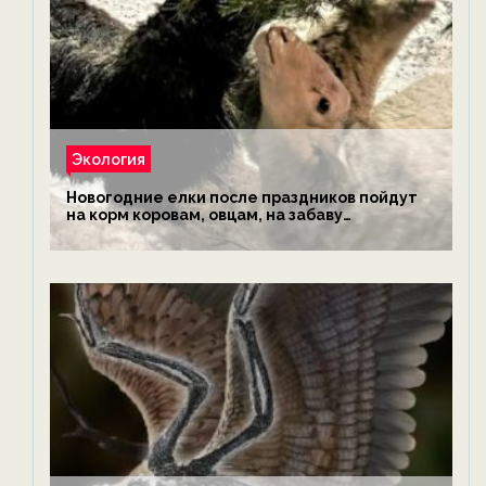
Экология
Новогодние елки после праздников пойдут
на корм коровам, овцам, на забаву
обезьянам, львам и леопардам — новости
экологии на ECOportal