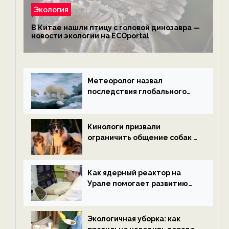
Экология
В Китае нашли птицу с головой динозавра —
новости экологии на ECOportal
Метеоролог назвал
последствия глобального
потепления к концу века —
новости экологии на
ECOportal
Кинологи призвали
ограничить общение собак с
нетрезвыми гостями —
новости экологии на
ECOportal
Как ядерный реактор на
Урале помогает развитию
водородной энергетики —
новости экологии на
ECOportal
Экологичная уборка: как