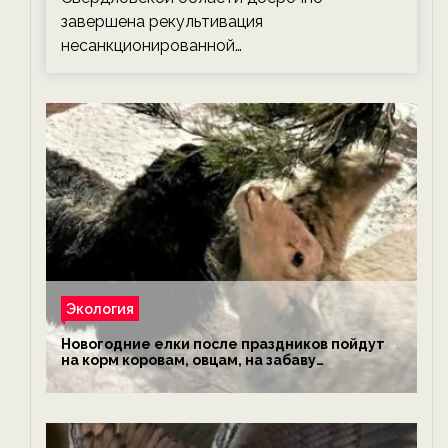
завершена рекультивация
несанкционированной…
Экология
Новогодние елки после праздников пойдут
на корм коровам, овцам, на забаву
обезьянам, львам и леопардам — новости
экологии на ECOportal