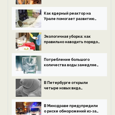
нетрезвыми гостями —
новости экологии на
ECOportal
Как ядерный реактор на
Урале помогает развитию
водородной энергетики —
новости экологии на
ECOportal
Экологичная уборка: как
правильно наводить порядок
после Нового года — новости
экологии на ECOportal
Потребление большого
количества воды замедляет
старение — новости
экологии на ECOportal
В Петербурге открыли
четыре новых вида
микроскопических
беспозвоночных — новости
экологии на ECOportal
В Минздраве предупредили
о риске обморожений из-за