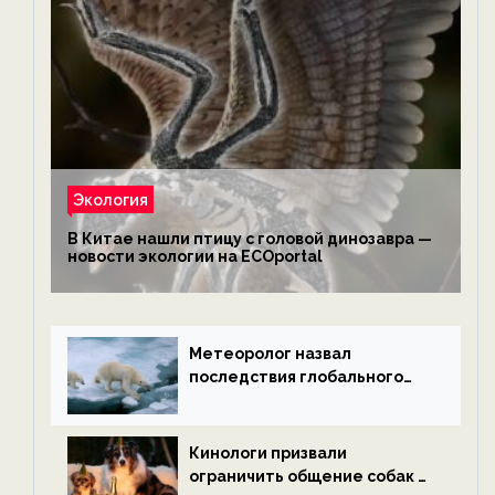
Экология
В Китае нашли птицу с головой динозавра —
новости экологии на ECOportal
Метеоролог назвал
последствия глобального
потепления к концу века —
новости экологии на
ECOportal
Кинологи призвали
ограничить общение собак с