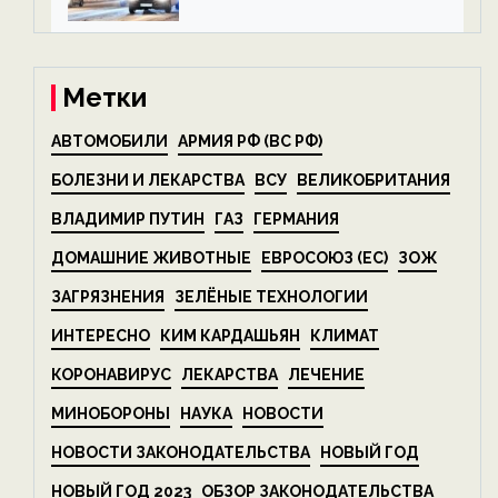
алкоголя — новости экологии
на ECOportal
Метки
АВТОМОБИЛИ
АРМИЯ РФ (ВС РФ)
БОЛЕЗНИ И ЛЕКАРСТВА
ВСУ
ВЕЛИКОБРИТАНИЯ
ВЛАДИМИР ПУТИН
ГАЗ
ГЕРМАНИЯ
ДОМАШНИЕ ЖИВОТНЫЕ
ЕВРОСОЮЗ (ЕС)
ЗОЖ
ЗАГРЯЗНЕНИЯ
ЗЕЛЁНЫЕ ТЕХНОЛОГИИ
ИНТЕРЕСНО
КИМ КАРДАШЬЯН
КЛИМАТ
КОРОНАВИРУС
ЛЕКАРСТВА
ЛЕЧЕНИЕ
МИНОБОРОНЫ
НАУКА
НОВОСТИ
НОВОСТИ ЗАКОНОДАТЕЛЬСТВА
НОВЫЙ ГОД
НОВЫЙ ГОД 2023
ОБЗОР ЗАКОНОДАТЕЛЬСТВА