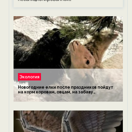
Экология
Новогодние елки после праздников пойдут
на корм коровам, овцам, на забаву
обезьянам, львам и леопардам — новости
экологии на ECOportal