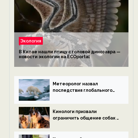
Экология
В Китае нашли птицу с головой динозавра —
новости экологии на ECOportal
Метеоролог назвал
последствия глобального
потепления к концу века —
новости экологии на
ECOportal
Кинологи призвали
ограничить общение собак с
нетрезвыми гостями —
новости экологии на
ECOportal