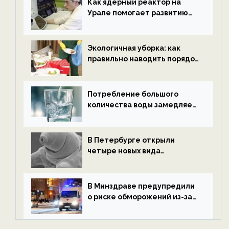
Как ядерный реактор на
Урале помогает развитию
водородной энергетики —
новости экологии на
ECOportal
Экологичная уборка: как
правильно наводить порядок
после Нового года — новости
экологии на ECOportal
Потребление большого
количества воды замедляет
старение — новости
экологии на ECOportal
В Петербурге открыли
четыре новых вида
микроскопических
беспозвоночных — новости
экологии на ECOportal
В Минздраве предупредили
о риске обморожений из-за
алкоголя — новости экологии
на ECOportal