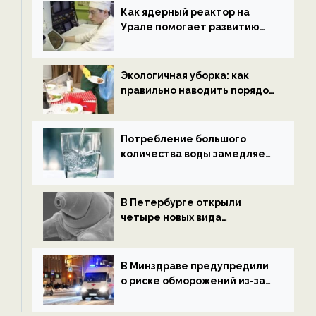
ECOportal
Как ядерный реактор на
Урале помогает развитию
водородной энергетики —
новости экологии на
ECOportal
Экологичная уборка: как
правильно наводить порядок
после Нового года — новости
экологии на ECOportal
Потребление большого
количества воды замедляет
старение — новости
экологии на ECOportal
В Петербурге открыли
четыре новых вида
микроскопических
беспозвоночных — новости
экологии на ECOportal
В Минздраве предупредили
о риске обморожений из-за
алкоголя — новости экологии
на ECOportal