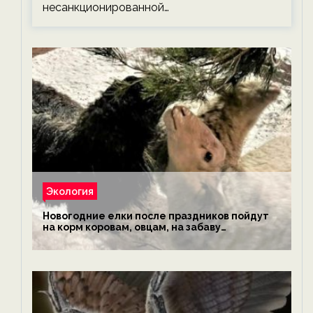
несанкционированной…
Экология
Новогодние елки после праздников пойдут
на корм коровам, овцам, на забаву
обезьянам, львам и леопардам — новости
экологии на ECOportal