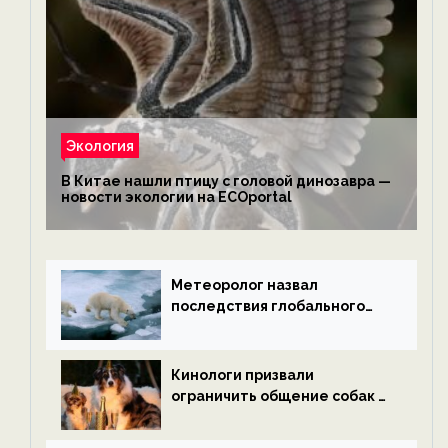
Экология
В Китае нашли птицу с головой динозавра —
новости экологии на ECOportal
Метеоролог назвал
последствия глобального
потепления к концу века —
новости экологии на
ECOportal
Кинологи призвали
ограничить общение собак с
нетрезвыми гостями —
новости экологии на