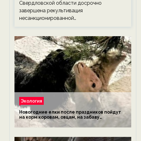
Свердловской области досрочно
завершена рекультивация
несанкционированной…
Экология
Новогодние елки после праздников пойдут
на корм коровам, овцам, на забаву
обезьянам, львам и леопардам — новости
экологии на ECOportal