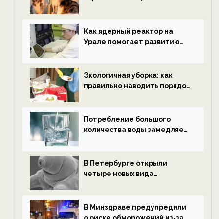
нетрезвыми гостями —
новости экологии на
ECOportal
Как ядерный реактор на
Урале помогает развитию
водородной энергетики —
новости экологии на
ECOportal
Экологичная уборка: как
правильно наводить порядок
после Нового года — новости
экологии на ECOportal
Потребление большого
количества воды замедляет
старение — новости
экологии на ECOportal
В Петербурге открыли
четыре новых вида
микроскопических
беспозвоночных — новости
экологии на ECOportal
В Минздраве предупредили
о риске обморожений из-за