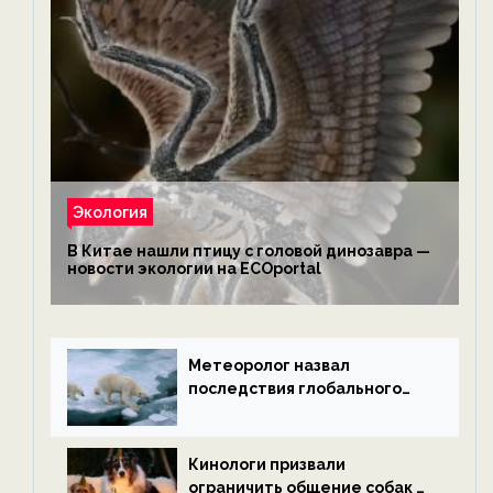
Экология
В Китае нашли птицу с головой динозавра —
новости экологии на ECOportal
Метеоролог назвал
последствия глобального
потепления к концу века —
новости экологии на
ECOportal
Кинологи призвали
ограничить общение собак с