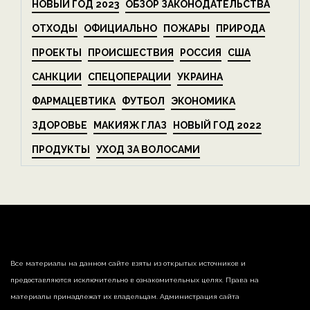
НОВЫЙ ГОД 2023
ОБЗОР ЗАКОНОДАТЕЛЬСТВА
ОТХОДЫ
ОФИЦИАЛЬНО
ПОЖАРЫ
ПРИРОДА
ПРОЕКТЫ
ПРОИСШЕСТВИЯ
РОССИЯ
США
САНКЦИИ
СПЕЦОПЕРАЦИИ
УКРАИНА
ФАРМАЦЕВТИКА
ФУТБОЛ
ЭКОНОМИКА
ЗДОРОВЬЕ
МАКИЯЖ ГЛАЗ
НОВЫЙ ГОД 2022
ПРОДУКТЫ
УХОД ЗА ВОЛОСАМИ
Все материалы на данном сайте взяты из открытых источников и
предоставляются исключительно в ознакомительных целях. Права на
материалы принадлежат их владельцам. Администрация сайта