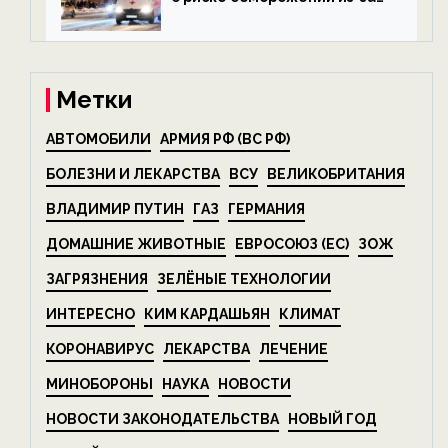
алкоголя — новости экологии
на ECOportal
Метки
АВТОМОБИЛИ
АРМИЯ РФ (ВС РФ)
БОЛЕЗНИ И ЛЕКАРСТВА
ВСУ
ВЕЛИКОБРИТАНИЯ
ВЛАДИМИР ПУТИН
ГАЗ
ГЕРМАНИЯ
ДОМАШНИЕ ЖИВОТНЫЕ
ЕВРОСОЮЗ (ЕС)
ЗОЖ
ЗАГРЯЗНЕНИЯ
ЗЕЛЁНЫЕ ТЕХНОЛОГИИ
ИНТЕРЕСНО
КИМ КАРДАШЬЯН
КЛИМАТ
КОРОНАВИРУС
ЛЕКАРСТВА
ЛЕЧЕНИЕ
МИНОБОРОНЫ
НАУКА
НОВОСТИ
НОВОСТИ ЗАКОНОДАТЕЛЬСТВА
НОВЫЙ ГОД