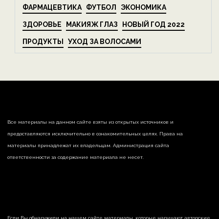
ФАРМАЦЕВТИКА
ФУТБОЛ
ЭКОНОМИКА
ЗДОРОВЬЕ
МАКИЯЖ ГЛАЗ
НОВЫЙ ГОД 2022
ПРОДУКТЫ
УХОД ЗА ВОЛОСАМИ
Все материалы на данном сайте взяты из открытых источников и
предоставляются исключительно в ознакомительных целях. Права на
материалы принадлежат их владельцам. Администрация сайта
ответственности за содержание материала не несет.
Если Вы обнаружили на нашем сайте материалы, которые нарушают авторские