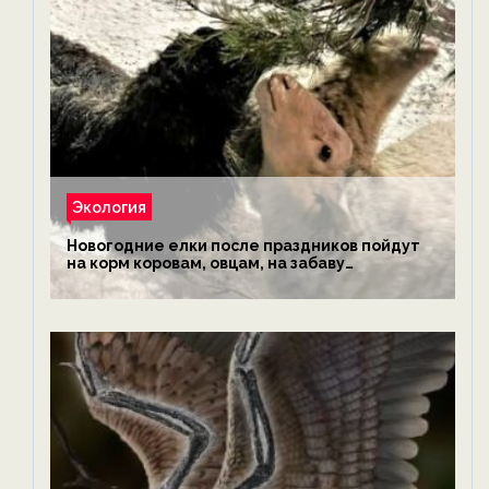
Экология
Новогодние елки после праздников пойдут
на корм коровам, овцам, на забаву
обезьянам, львам и леопардам — новости
экологии на ECOportal