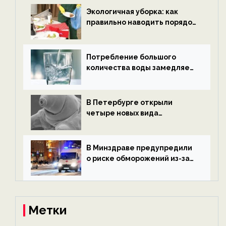
ECOportal
Экологичная уборка: как
правильно наводить порядок
после Нового года — новости
экологии на ECOportal
Потребление большого
количества воды замедляет
старение — новости
экологии на ECOportal
В Петербурге открыли
четыре новых вида
микроскопических
беспозвоночных — новости
экологии на ECOportal
В Минздраве предупредили
о риске обморожений из-за
алкоголя — новости экологии
на ECOportal
Метки