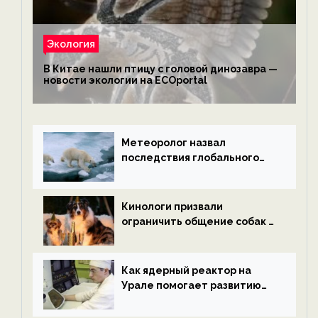
Экология
В Китае нашли птицу с головой динозавра —
новости экологии на ECOportal
Метеоролог назвал
последствия глобального
потепления к концу века —
новости экологии на
ECOportal
Кинологи призвали
ограничить общение собак с
нетрезвыми гостями —
новости экологии на
ECOportal
Как ядерный реактор на
Урале помогает развитию
водородной энергетики —
новости экологии на