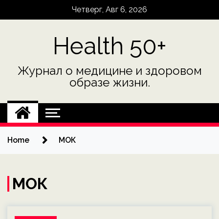
Skip
Четверг, Авг 6, 2026
to
content
Health 50+
Журнал о медицине и здоровом
образе жизни.
Home
МОК
МОК