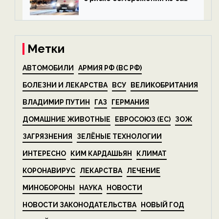
алкоголя — новости экологии
на ECOportal
Метки
АВТОМОБИЛИ
АРМИЯ РФ (ВС РФ)
БОЛЕЗНИ И ЛЕКАРСТВА
ВСУ
ВЕЛИКОБРИТАНИЯ
ВЛАДИМИР ПУТИН
ГАЗ
ГЕРМАНИЯ
ДОМАШНИЕ ЖИВОТНЫЕ
ЕВРОСОЮЗ (ЕС)
ЗОЖ
ЗАГРЯЗНЕНИЯ
ЗЕЛЁНЫЕ ТЕХНОЛОГИИ
ИНТЕРЕСНО
КИМ КАРДАШЬЯН
КЛИМАТ
КОРОНАВИРУС
ЛЕКАРСТВА
ЛЕЧЕНИЕ
МИНОБОРОНЫ
НАУКА
НОВОСТИ
НОВОСТИ ЗАКОНОДАТЕЛЬСТВА
НОВЫЙ ГОД