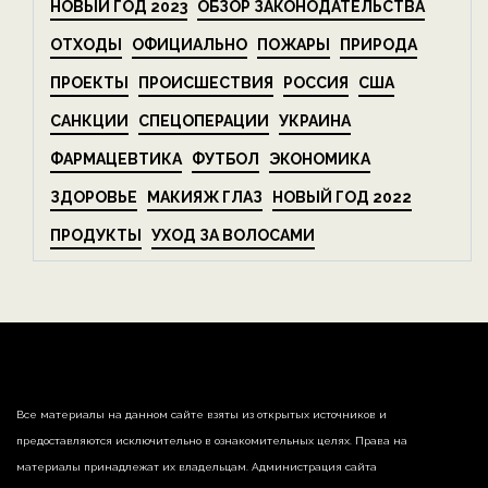
НОВЫЙ ГОД 2023
ОБЗОР ЗАКОНОДАТЕЛЬСТВА
ОТХОДЫ
ОФИЦИАЛЬНО
ПОЖАРЫ
ПРИРОДА
ПРОЕКТЫ
ПРОИСШЕСТВИЯ
РОССИЯ
США
САНКЦИИ
СПЕЦОПЕРАЦИИ
УКРАИНА
ФАРМАЦЕВТИКА
ФУТБОЛ
ЭКОНОМИКА
ЗДОРОВЬЕ
МАКИЯЖ ГЛАЗ
НОВЫЙ ГОД 2022
ПРОДУКТЫ
УХОД ЗА ВОЛОСАМИ
Все материалы на данном сайте взяты из открытых источников и
предоставляются исключительно в ознакомительных целях. Права на
материалы принадлежат их владельцам. Администрация сайта