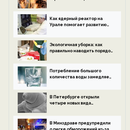
нетрезвыми гостями —
новости экологии на
ECOportal
Как ядерный реактор на
Урале помогает развитию
водородной энергетики —
новости экологии на
ECOportal
Экологичная уборка: как
правильно наводить порядок
после Нового года — новости
экологии на ECOportal
Потребление большого
количества воды замедляет
старение — новости
экологии на ECOportal
В Петербурге открыли
четыре новых вида
микроскопических
беспозвоночных — новости
экологии на ECOportal
В Минздраве предупредили
о риске обморожений из-за