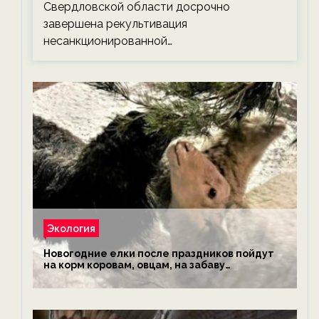
Свердловской области досрочно
завершена рекультивация
несанкционированной…
Экология
Новогодние елки после праздников пойдут
на корм коровам, овцам, на забаву
обезьянам, львам и леопардам — новости
экологии на ECOportal