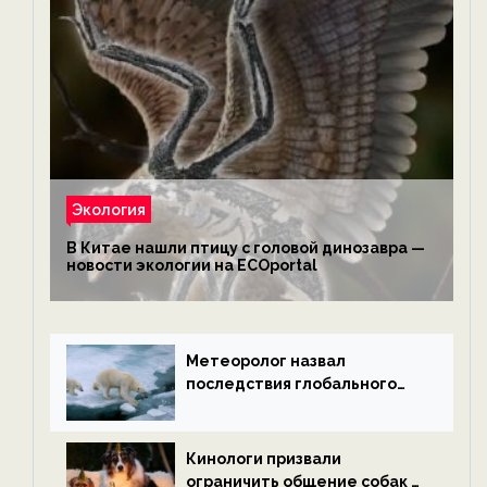
Экология
В Китае нашли птицу с головой динозавра —
новости экологии на ECOportal
Метеоролог назвал
последствия глобального
потепления к концу века —
новости экологии на
ECOportal
Кинологи призвали
ограничить общение собак с