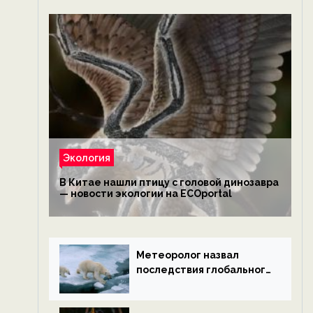
Экология
В Китае нашли птицу с головой динозавра
— новости экологии на ECOportal
Метеоролог назвал
последствия глобального
потепления к концу века
— новости экологии на