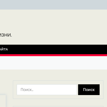
зни.
АЙТА
Найти: