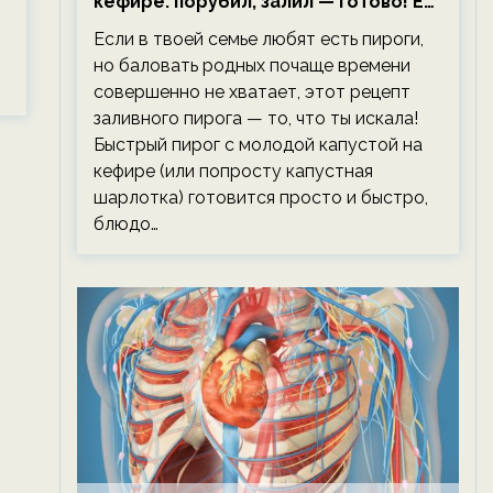
кефире: порубил, залил — готово! Ем,
не тревожась о фигуре!
Если в твоей семье любят есть пироги,
но баловать родных почаще времени
совершенно не хватает, этот рецепт
заливного пирога — то, что ты искала!
Быстрый пирог с молодой капустой на
кефире (или попросту капустная
шарлотка) готовится просто и быстро,
блюдо…