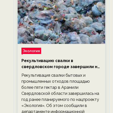
Экология
Рекультивацию свалки в
свердловском городе завершили на
год раньше планируемого срока —
Рекультивация свалки бытовых и
новости экологии на ECOportal
промышленных отходов площадью
более пяти гектар в Арамили
Свердловской области завершилась на
год ранее планируемого по нацпроекту
«Экология». Об этом сообщили в
департаменте информационной