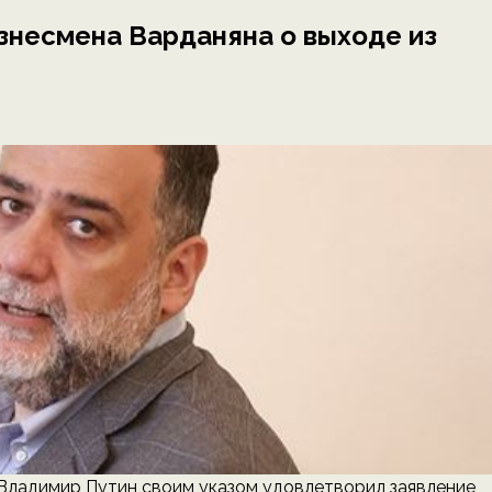
знесмена Варданяна о выходе из
ладимир Путин своим указом удовлетворил заявление