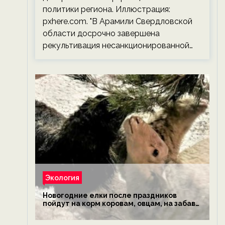
политики региона. Иллюстрация:
pxhere.com. "В Арамили Свердловской
области досрочно завершена
рекультивация несанкционированной…
Экология
Новогодние елки после праздников
пойдут на корм коровам, овцам, на забаву
обезьянам, львам и леопардам — новости
экологии на ECOportal