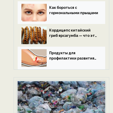
Как бороться с
гормональными прыщами
Кордицепс китайский
гриб ярсагумба — что это
такое?
Продукты для
профилактики развития
подагры.