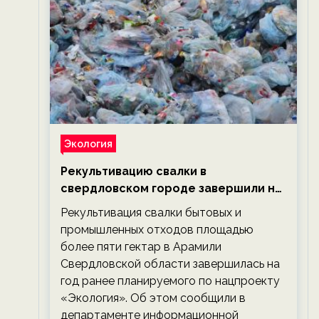
Экология
Рекультивацию свалки в
свердловском городе завершили на
год раньше планируемого срока —
Рекультивация свалки бытовых и
новости экологии на ECOportal
промышленных отходов площадью
более пяти гектар в Арамили
Свердловской области завершилась на
год ранее планируемого по нацпроекту
«Экология». Об этом сообщили в
департаменте информационной