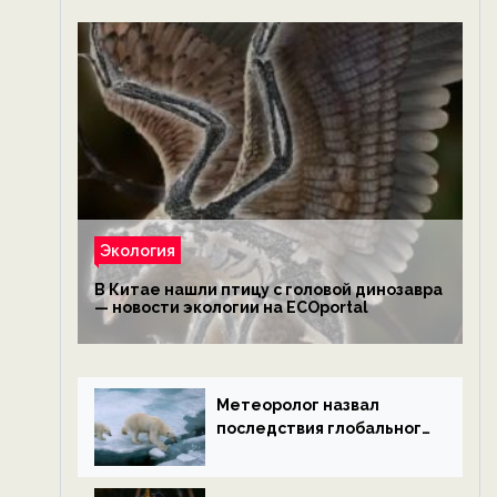
Экология
В Китае нашли птицу с головой динозавра
— новости экологии на ECOportal
Метеоролог назвал
последствия глобального
потепления к концу века
— новости экологии на