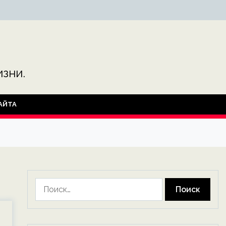
зни.
АЙТА
Найти: