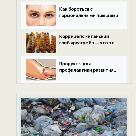
Как бороться с
гормональными прыщами
Кордицепс китайский
гриб ярсагумба — что это
такое?
Продукты для
профилактики развития
подагры.