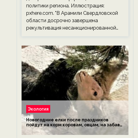
политики региона. Иллюстрация:
pxhere.com. "В Арамили Свердловской
области досрочно завершена
рекультивация несанкционированной…
Экология
Новогодние елки после праздников
пойдут на корм коровам, овцам, на забаву
обезьянам, львам и леопардам — новости
экологии на ECOportal