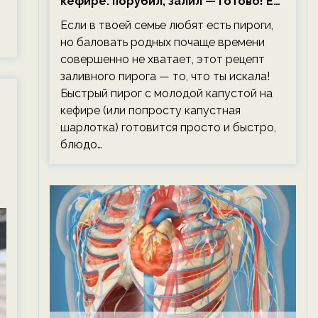
кефире: порубил, залил — готово! Ем,
и
не тревожась о фигуре!
Если в твоей семье любят есть пироги,
но баловать родных почаще времени
совершенно не хватает, этот рецепт
заливного пирога — то, что ты искала!
Быстрый пирог с молодой капустой на
кефире (или попросту капустная
шарлотка) готовится просто и быстро,
блюдо…