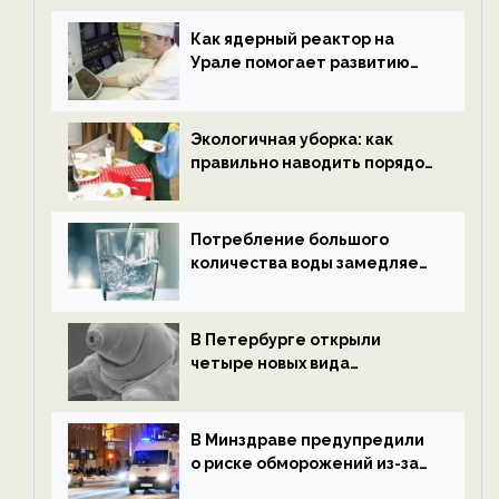
новости экологии на
ECOportal
Как ядерный реактор на
Урале помогает развитию
водородной энергетики —
новости экологии на
ECOportal
Экологичная уборка: как
правильно наводить порядок
после Нового года — новости
экологии на ECOportal
Потребление большого
количества воды замедляет
старение — новости
экологии на ECOportal
В Петербурге открыли
четыре новых вида
микроскопических
беспозвоночных — новости
экологии на ECOportal
В Минздраве предупредили
о риске обморожений из-за
алкоголя — новости экологии