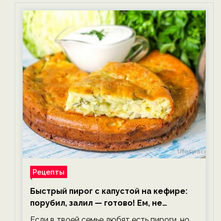
Рецепты
Быстрый пирог с капустой на кефире:
порубил, залил — готово! Ем, не
тревожась о фигуре!
Если в твоей семье любят есть пироги, но