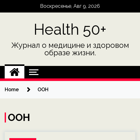
Skip
Воскресенье, Авг 9, 2026
to
content
Health 50+
Журнал о медицине и здоровом
образе жизни.
Home
ООН
ООН