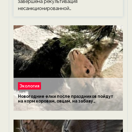
завершена рекультивация
несанкционированной…
Экология
Новогодние елки после праздников пойдут
на корм коровам, овцам, на забаву
обезьянам, львам и леопардам — новости
экологии на ECOportal