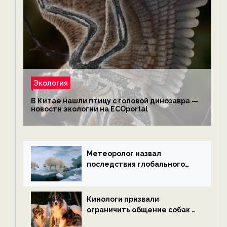
Экология
В Китае нашли птицу с головой динозавра —
новости экологии на ECOportal
Метеоролог назвал
последствия глобального
потепления к концу века —
новости экологии на
ECOportal
Кинологи призвали
ограничить общение собак с
нетрезвыми гостями —