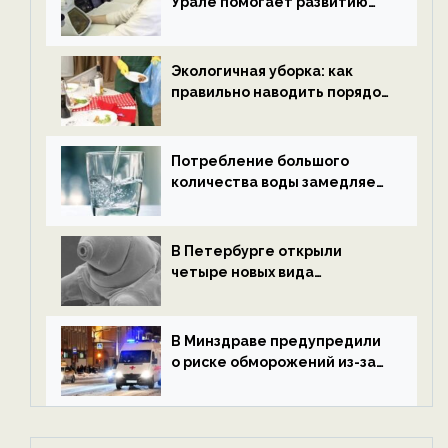
Урале помогает развитию
водородной энергетики —
новости экологии на
ECOportal
Экологичная уборка: как
правильно наводить порядок
после Нового года — новости
экологии на ECOportal
Потребление большого
количества воды замедляет
старение — новости
экологии на ECOportal
В Петербурге открыли
четыре новых вида
микроскопических
беспозвоночных — новости
экологии на ECOportal
В Минздраве предупредили
о риске обморожений из-за
алкоголя — новости экологии
на ECOportal