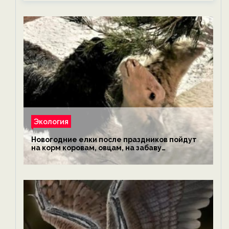
Экология
Новогодние елки после праздников пойдут
на корм коровам, овцам, на забаву
обезьянам, львам и леопардам — новости
экологии на ECOportal