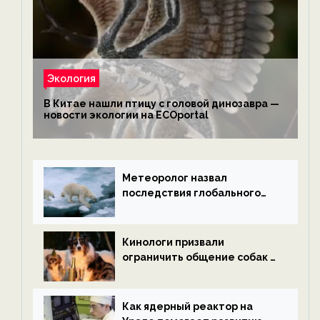
Экология
В Китае нашли птицу с головой динозавра —
новости экологии на ECOportal
Метеоролог назвал
последствия глобального
потепления к концу века —
новости экологии на
ECOportal
Кинологи призвали
ограничить общение собак с
нетрезвыми гостями —
новости экологии на
ECOportal
Как ядерный реактор на