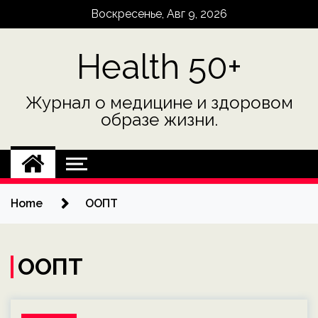
Skip
Воскресенье, Авг 9, 2026
to
content
Health 50+
Журнал о медицине и здоровом
образе жизни.
Home
ООПТ
ООПТ