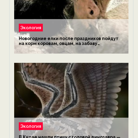
Экология
Новогодние елки после праздников пойдут
на корм коровам, овцам, на забаву
обезьянам, львам и леопардам — новости
экологии на ECOportal
Экология
В Китае нашли птицу с головой динозавра —