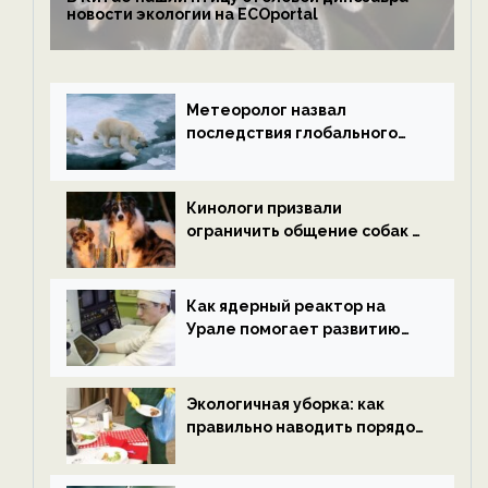
новости экологии на ECOportal
Метеоролог назвал
последствия глобального
потепления к концу века —
новости экологии на
ECOportal
Кинологи призвали
ограничить общение собак с
нетрезвыми гостями —
новости экологии на
ECOportal
Как ядерный реактор на
Урале помогает развитию
водородной энергетики —
новости экологии на
ECOportal
Экологичная уборка: как
правильно наводить порядок
после Нового года — новости
экологии на ECOportal