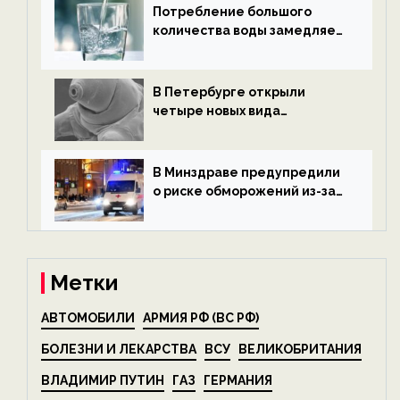
Потребление большого
количества воды замедляет
старение — новости
экологии на ECOportal
В Петербурге открыли
четыре новых вида
микроскопических
беспозвоночных — новости
экологии на ECOportal
В Минздраве предупредили
о риске обморожений из-за
алкоголя — новости экологии
на ECOportal
Метки
АВТОМОБИЛИ
АРМИЯ РФ (ВС РФ)
БОЛЕЗНИ И ЛЕКАРСТВА
ВСУ
ВЕЛИКОБРИТАНИЯ
ВЛАДИМИР ПУТИН
ГАЗ
ГЕРМАНИЯ