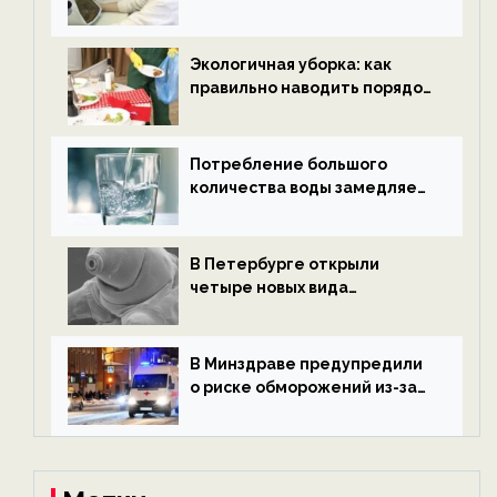
водородной энергетики —
новости экологии на
ECOportal
Экологичная уборка: как
правильно наводить порядок
после Нового года — новости
экологии на ECOportal
Потребление большого
количества воды замедляет
старение — новости
экологии на ECOportal
В Петербурге открыли
четыре новых вида
микроскопических
беспозвоночных — новости
экологии на ECOportal
В Минздраве предупредили
о риске обморожений из-за
алкоголя — новости экологии
на ECOportal