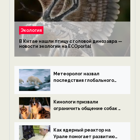
Экология
В Китае нашли птицу с головой динозавра —
новости экологии на ECOportal
Метеоролог назвал
последствия глобального
потепления к концу века —
новости экологии на
ECOportal
Кинологи призвали
ограничить общение собак с
нетрезвыми гостями —
новости экологии на
ECOportal
Как ядерный реактор на
Урале помогает развитию