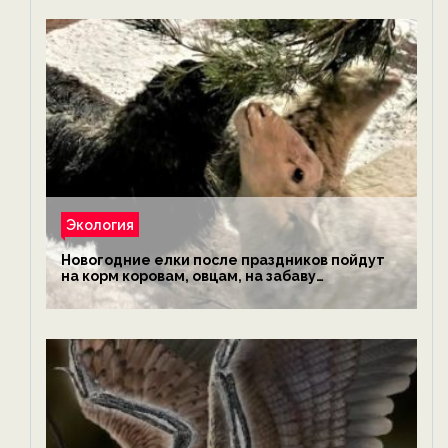
Экология
Новогодние елки после праздников пойдут
на корм коровам, овцам, на забаву
обезьянам, львам и леопардам — новости
экологии на ECOportal