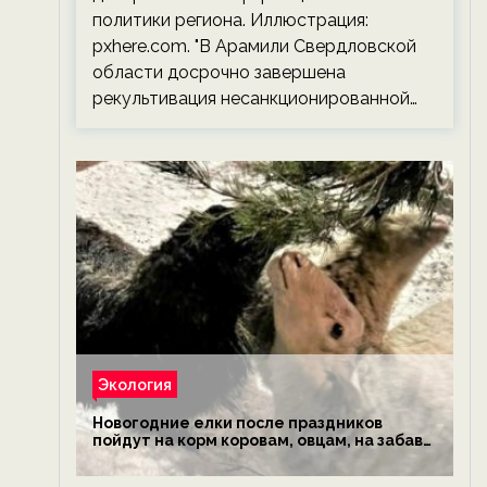
политики региона. Иллюстрация:
pxhere.com. "В Арамили Свердловской
области досрочно завершена
рекультивация несанкционированной…
Экология
Новогодние елки после праздников
пойдут на корм коровам, овцам, на забаву
обезьянам, львам и леопардам — новости
экологии на ECOportal