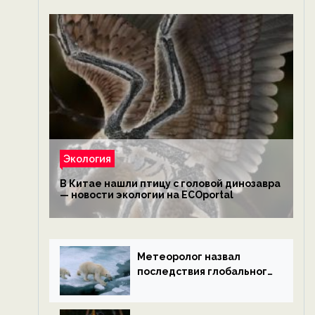
Экология
В Китае нашли птицу с головой динозавра
— новости экологии на ECOportal
Метеоролог назвал
последствия глобального
потепления к концу века
— новости экологии на