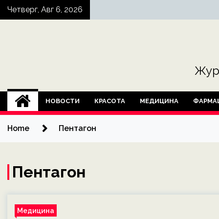
Skip
Четверг, Авг 6, 2026
to
content
Жур
НОВОСТИ
КРАСОТА
МЕДИЦИНА
ФАРМА
Home
Пентагон
Пентагон
Медицина