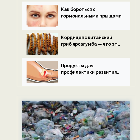
Как бороться с
гормональными прыщами
Кордицепс китайский
гриб ярсагумба — что это
такое?
Продукты для
профилактики развития
подагры.