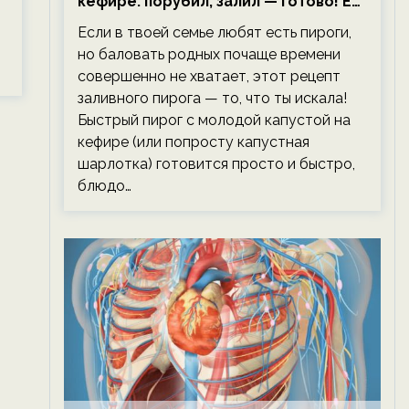
кефире: порубил, залил — готово! Ем,
не тревожась о фигуре!
Если в твоей семье любят есть пироги,
но баловать родных почаще времени
совершенно не хватает, этот рецепт
заливного пирога — то, что ты искала!
Быстрый пирог с молодой капустой на
кефире (или попросту капустная
шарлотка) готовится просто и быстро,
блюдо…