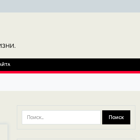
зни.
АЙТА
Найти: