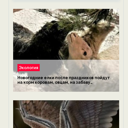
Экология
Новогодние елки после праздников пойдут
на корм коровам, овцам, на забаву
обезьянам, львам и леопардам — новости
экологии на ECOportal