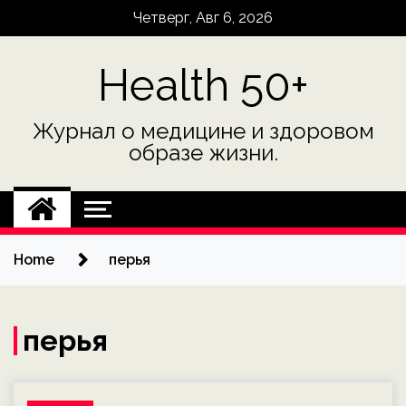
Skip
Четверг, Авг 6, 2026
to
content
Health 50+
Журнал о медицине и здоровом
образе жизни.
Home
перья
перья