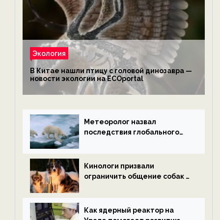
Экология
В Китае нашли птицу с головой динозавра —
новости экологии на ECOportal
Метеоролог назвал
последствия глобального
потепления к концу века —
новости экологии на
ECOportal
Кинологи призвали
ограничить общение собак с
нетрезвыми гостями —
новости экологии на
ECOportal
Как ядерный реактор на