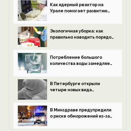
ECOportal
Как ядерный реактор на
Урале помогает развитию
водородной энергетики —
новости экологии на
ECOportal
Экологичная уборка: как
правильно наводить порядок
после Нового года — новости
экологии на ECOportal
Потребление большого
количества воды замедляет
старение — новости
экологии на ECOportal
В Петербурге открыли
четыре новых вида
микроскопических
беспозвоночных — новости
экологии на ECOportal
В Минздраве предупредили
о риске обморожений из-за
алкоголя — новости экологии
на ECOportal