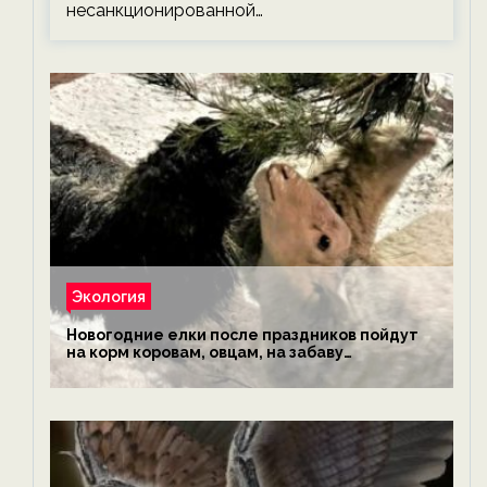
несанкционированной…
Экология
Новогодние елки после праздников пойдут
на корм коровам, овцам, на забаву
обезьянам, львам и леопардам — новости
экологии на ECOportal