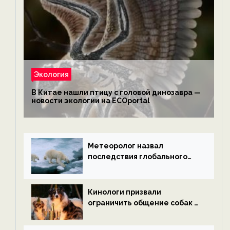
Экология
В Китае нашли птицу с головой динозавра —
новости экологии на ECOportal
Метеоролог назвал
последствия глобального
потепления к концу века —
новости экологии на
ECOportal
Кинологи призвали
ограничить общение собак с
нетрезвыми гостями —
новости экологии на