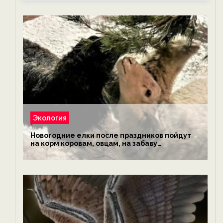
Экология
Новогодние елки после праздников пойдут
на корм коровам, овцам, на забаву
обезьянам, львам и леопардам — новости
экологии на ECOportal