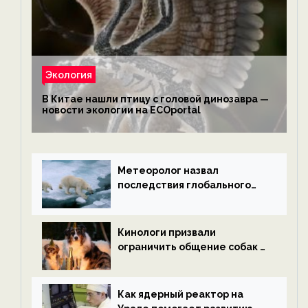
Экология
В Китае нашли птицу с головой динозавра —
новости экологии на ECOportal
Метеоролог назвал
последствия глобального
потепления к концу века —
новости экологии на
ECOportal
Кинологи призвали
ограничить общение собак с
нетрезвыми гостями —
новости экологии на
ECOportal
Как ядерный реактор на