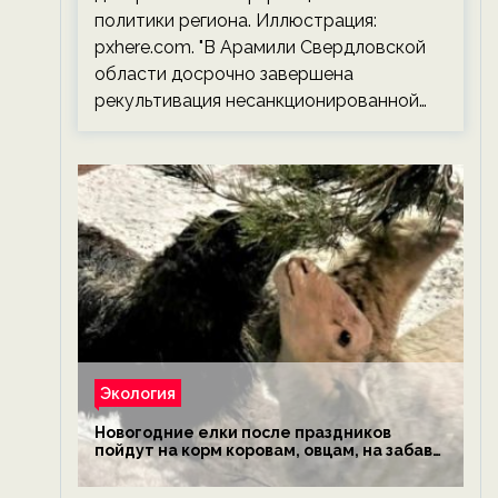
политики региона. Иллюстрация:
pxhere.com. "В Арамили Свердловской
области досрочно завершена
рекультивация несанкционированной…
Экология
Новогодние елки после праздников
пойдут на корм коровам, овцам, на забаву
обезьянам, львам и леопардам — новости
экологии на ECOportal