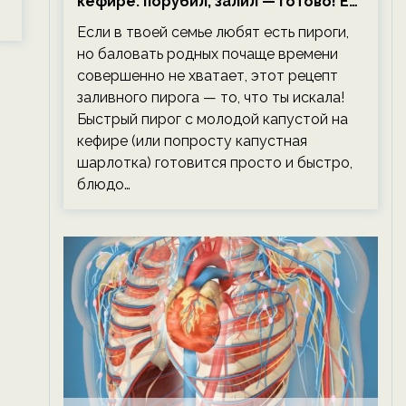
кефире: порубил, залил — готово! Ем,
не тревожась о фигуре!
Если в твоей семье любят есть пироги,
но баловать родных почаще времени
совершенно не хватает, этот рецепт
заливного пирога — то, что ты искала!
Быстрый пирог с молодой капустой на
кефире (или попросту капустная
шарлотка) готовится просто и быстро,
блюдо…