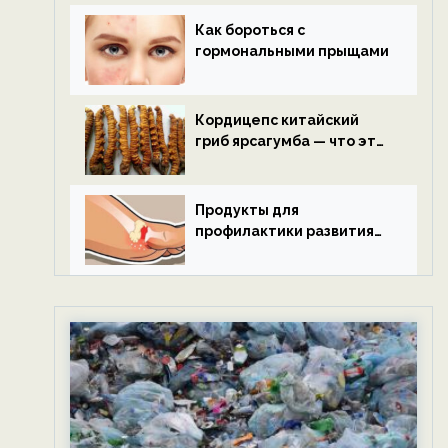
Как бороться с
гормональными прыщами
Кордицепс китайский
гриб ярсагумба — что это
такое?
Продукты для
профилактики развития
подагры.