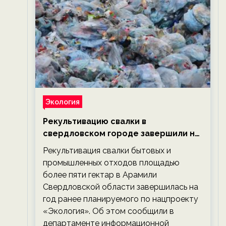
Экология
Рекультивацию свалки в
свердловском городе завершили на
год раньше планируемого срока —
Рекультивация свалки бытовых и
новости экологии на ECOportal
промышленных отходов площадью
более пяти гектар в Арамили
Свердловской области завершилась на
год ранее планируемого по нацпроекту
«Экология». Об этом сообщили в
департаменте информационной