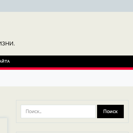
зни.
АЙТА
Найти: