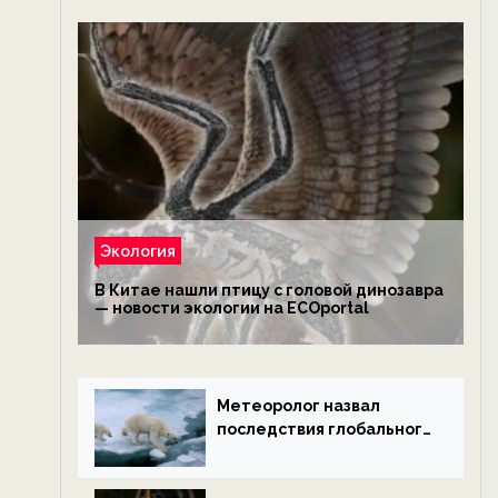
Экология
В Китае нашли птицу с головой динозавра
— новости экологии на ECOportal
Метеоролог назвал
последствия глобального
потепления к концу века
— новости экологии на