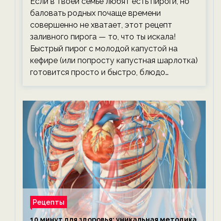
Если в твоей семье любят есть пироги, но
баловать родных почаще времени
совершенно не хватает, этот рецепт
заливного пирога — то, что ты искала!
Быстрый пирог с молодой капустой на
кефире (или попросту капустная шарлотка)
готовится просто и быстро, блюдо…
Рецепты
10 минут для здоровья: уникальная методика