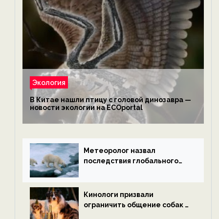
Экология
В Китае нашли птицу с головой динозавра —
новости экологии на ECOportal
Метеоролог назвал
последствия глобального
потепления к концу века —
новости экологии на
ECOportal
Кинологи призвали
ограничить общение собак с
нетрезвыми гостями —