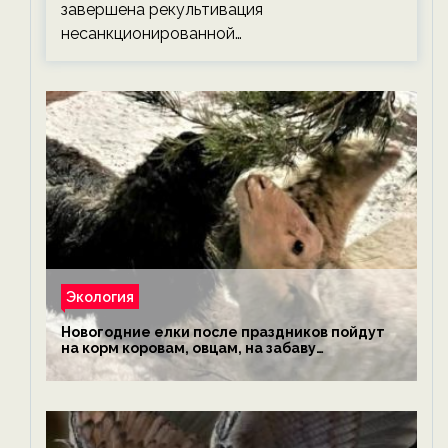
завершена рекультивация
несанкционированной…
Экология
Новогодние елки после праздников пойдут
на корм коровам, овцам, на забаву
обезьянам, львам и леопардам — новости
экологии на ECOportal