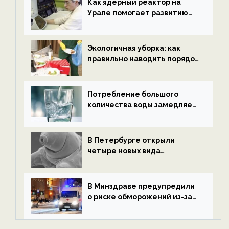
Как ядерный реактор на
Урале помогает развитию
водородной энергетики —
новости экологии на
ECOportal
Экологичная уборка: как
правильно наводить порядок
после Нового года — новости
экологии на ECOportal
Потребление большого
количества воды замедляет
старение — новости
экологии на ECOportal
В Петербурге открыли
четыре новых вида
микроскопических
беспозвоночных — новости
экологии на ECOportal
В Минздраве предупредили
о риске обморожений из-за
алкоголя — новости экологии
на ECOportal