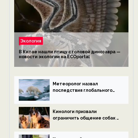
Экология
В Китае нашли птицу с головой динозавра —
новости экологии на ECOportal
Метеоролог назвал
последствия глобального
потепления к концу века —
новости экологии на
ECOportal
Кинологи призвали
ограничить общение собак с
нетрезвыми гостями —
новости экологии на
ECOportal