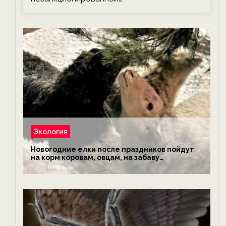
Экология
Новогодние елки после праздников пойдут
на корм коровам, овцам, на забаву
обезьянам, львам и леопардам — новости
экологии на ECOportal