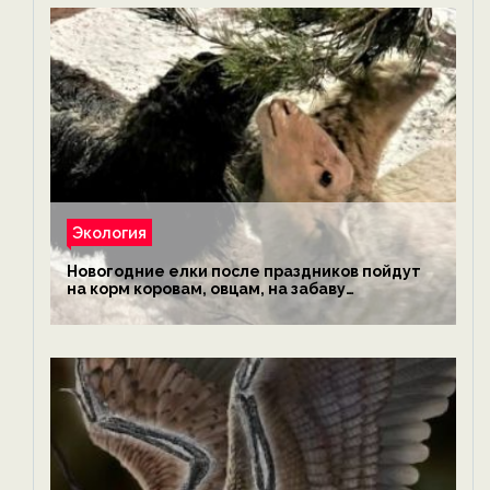
Экология
Новогодние елки после праздников пойдут
на корм коровам, овцам, на забаву
обезьянам, львам и леопардам — новости
экологии на ECOportal