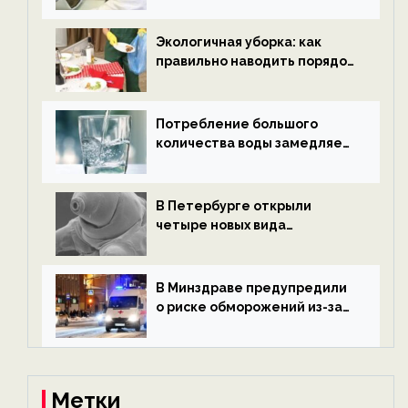
новости экологии на
ECOportal
Экологичная уборка: как
правильно наводить порядок
после Нового года — новости
экологии на ECOportal
Потребление большого
количества воды замедляет
старение — новости
экологии на ECOportal
В Петербурге открыли
четыре новых вида
микроскопических
беспозвоночных — новости
экологии на ECOportal
В Минздраве предупредили
о риске обморожений из-за
алкоголя — новости экологии
на ECOportal
Метки