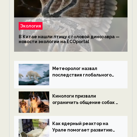
Экология
В Китае нашли птицу с головой динозавра —
новости экологии на ECOportal
Метеоролог назвал
последствия глобального
потепления к концу века —
новости экологии на
ECOportal
Кинологи призвали
ограничить общение собак с
нетрезвыми гостями —
новости экологии на
ECOportal
Как ядерный реактор на
Урале помогает развитию
водородной энергетики —