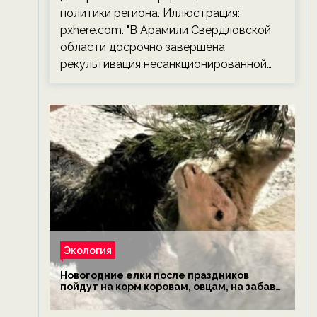
политики региона. Иллюстрация:
pxhere.com. "В Арамили Свердловской
области досрочно завершена
рекультивация несанкционированной…
Экология
Новогодние елки после праздников
пойдут на корм коровам, овцам, на забаву
обезьянам, львам и леопардам — новости
экологии на ECOportal