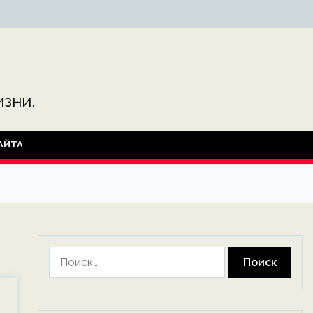
зни.
АЙТА
Найти: