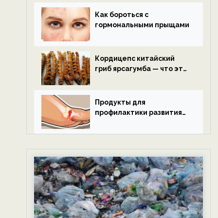
Как бороться с
гормональными прыщами
Кордицепс китайский
гриб ярсагумба — что это
такое?
Продукты для
профилактики развития
подагры.