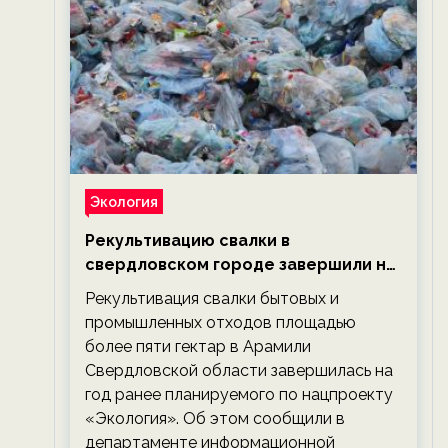
Экология
Рекультивацию свалки в
свердловском городе завершили на
год раньше планируемого срока —
Рекультивация свалки бытовых и
новости экологии на ECOportal
промышленных отходов площадью
более пяти гектар в Арамили
Свердловской области завершилась на
год ранее планируемого по нацпроекту
«Экология». Об этом сообщили в
департаменте информационной