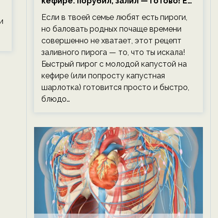
кефире: порубил, залил — готово! Ем,
не тревожась о фигуре!
Если в твоей семье любят есть пироги,
и
но баловать родных почаще времени
совершенно не хватает, этот рецепт
заливного пирога — то, что ты искала!
Быстрый пирог с молодой капустой на
кефире (или попросту капустная
шарлотка) готовится просто и быстро,
блюдо…