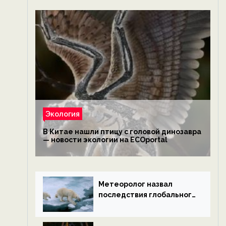
Экология
В Китае нашли птицу с головой динозавра
— новости экологии на ECOportal
Метеоролог назвал
последствия глобального
потепления к концу века
— новости экологии на