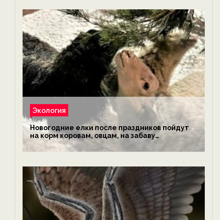
Экология
Новогодние елки после праздников пойдут
на корм коровам, овцам, на забаву
обезьянам, львам и леопардам — новости
экологии на ECOportal