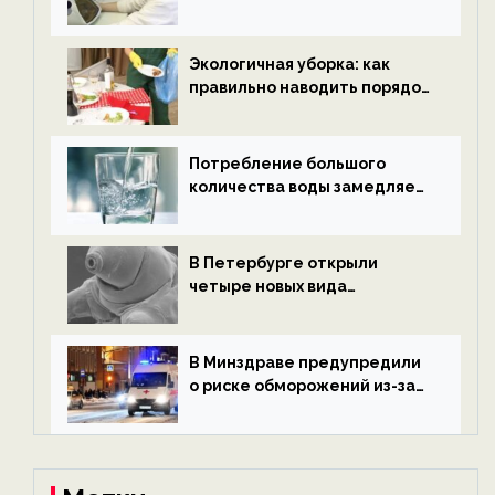
водородной энергетики —
новости экологии на
ECOportal
Экологичная уборка: как
правильно наводить порядок
после Нового года — новости
экологии на ECOportal
Потребление большого
количества воды замедляет
старение — новости
экологии на ECOportal
В Петербурге открыли
четыре новых вида
микроскопических
беспозвоночных — новости
экологии на ECOportal
В Минздраве предупредили
о риске обморожений из-за
алкоголя — новости экологии
на ECOportal