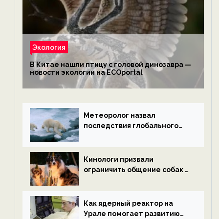
Экология
В Китае нашли птицу с головой динозавра —
новости экологии на ECOportal
Метеоролог назвал
последствия глобального
потепления к концу века —
новости экологии на
ECOportal
Кинологи призвали
ограничить общение собак с
нетрезвыми гостями —
новости экологии на
ECOportal
Как ядерный реактор на
Урале помогает развитию