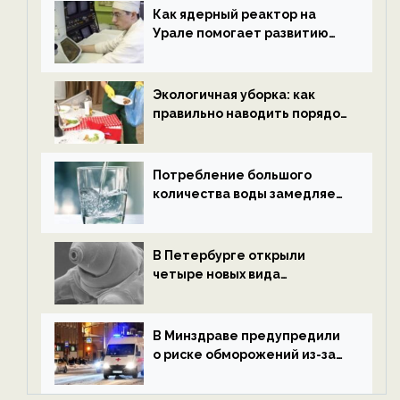
ECOportal
Как ядерный реактор на
Урале помогает развитию
водородной энергетики —
новости экологии на
ECOportal
Экологичная уборка: как
правильно наводить порядок
после Нового года — новости
экологии на ECOportal
Потребление большого
количества воды замедляет
старение — новости
экологии на ECOportal
В Петербурге открыли
четыре новых вида
микроскопических
беспозвоночных — новости
экологии на ECOportal
В Минздраве предупредили
о риске обморожений из-за
алкоголя — новости экологии
на ECOportal