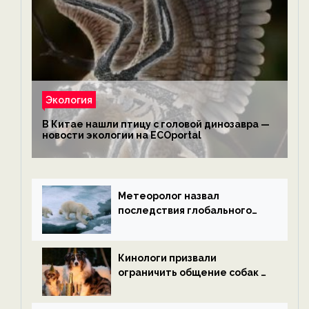
Экология
В Китае нашли птицу с головой динозавра —
новости экологии на ECOportal
Метеоролог назвал
последствия глобального
потепления к концу века —
новости экологии на
ECOportal
Кинологи призвали
ограничить общение собак с
нетрезвыми гостями —
новости экологии на