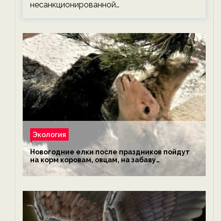
несанкционированной…
Экология
Новогодние елки после праздников пойдут
на корм коровам, овцам, на забаву
обезьянам, львам и леопардам — новости
экологии на ECOportal