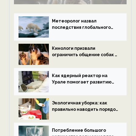
Метеоролог назвал
последствия глобального
потепления к концу века —
новости экологии на
ECOportal
Кинологи призвали
ограничить общение собак с
нетрезвыми гостями —
новости экологии на
ECOportal
Как ядерный реактор на
Урале помогает развитию
водородной энергетики —
новости экологии на
ECOportal
Экологичная уборка: как
правильно наводить порядок
после Нового года — новости
экологии на ECOportal
Потребление большого