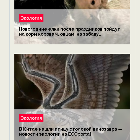
Экология
Новогодние елки после праздников пойдут
на корм коровам, овцам, на забаву
обезьянам, львам и леопардам — новости
экологии на ECOportal
Экология
В Китае нашли птицу с головой динозавра —
новости экологии на ECOportal