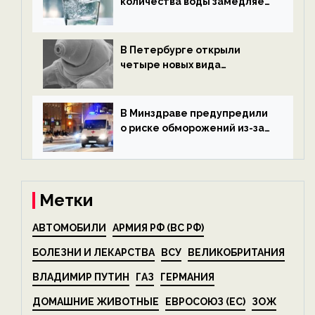
количества воды замедляет
старение — новости
экологии на ECOportal
В Петербурге открыли
четыре новых вида
микроскопических
беспозвоночных — новости
экологии на ECOportal
В Минздраве предупредили
о риске обморожений из-за
алкоголя — новости экологии
на ECOportal
Метки
АВТОМОБИЛИ
АРМИЯ РФ (ВС РФ)
БОЛЕЗНИ И ЛЕКАРСТВА
ВСУ
ВЕЛИКОБРИТАНИЯ
ВЛАДИМИР ПУТИН
ГАЗ
ГЕРМАНИЯ
ДОМАШНИЕ ЖИВОТНЫЕ
ЕВРОСОЮЗ (ЕС)
ЗОЖ