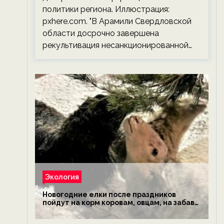
политики региона. Иллюстрация:
pxhere.com. "В Арамили Свердловской
области досрочно завершена
рекультивация несанкционированной…
Экология
Новогодние елки после праздников
пойдут на корм коровам, овцам, на забаву
обезьянам, львам и леопардам — новости
экологии на ECOportal