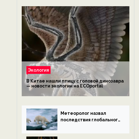
Экология
В Китае нашли птицу с головой динозавра
— новости экологии на ECOportal
Метеоролог назвал
последствия глобального
потепления к концу века
— новости экологии на