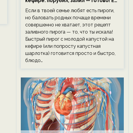
кефире: порубил, залил — готово! Ем,
не тревожась о фигуре!
Если в твоей семье любят есть пироги,
но баловать родных почаще времени
совершенно не хватает, этот рецепт
заливного пирога — то, что ты искала!
Быстрый пирог с молодой капустой на
кефире (или попросту капустная
шарлотка) готовится просто и быстро,
блюдо…