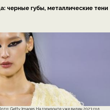
а: черные губы, металлические тени
/ Фото: Getty Images На горизонте уже виден 2023 год,