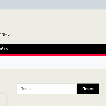
зни.
АЙТА
Найти: