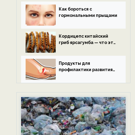
Как бороться с
гормональными прыщами
Кордицепс китайский
гриб ярсагумба — что это
такое?
Продукты для
профилактики развития
подагры.