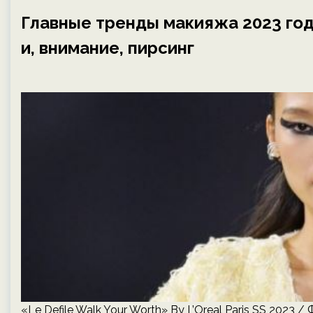
Главные тренды макияжа 2023 год
и, внимание, пирсинг
«Le Defile Walk Your Worth» By L’Oreal Paris SS 2023 