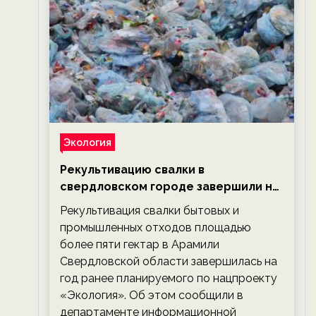
Экология
Рекультивацию свалки в
свердловском городе завершили на
год раньше планируемого срока —
Рекультивация свалки бытовых и
новости экологии на ECOportal
промышленных отходов площадью
более пяти гектар в Арамили
Свердловской области завершилась на
год ранее планируемого по нацпроекту
«Экология». Об этом сообщили в
департаменте информационной