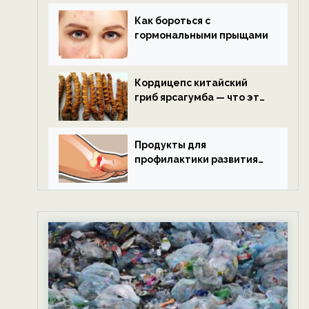
Как бороться с
гормональными прыщами
Кордицепс китайский
гриб ярсагумба — что это
такое?
Продукты для
профилактики развития
подагры.