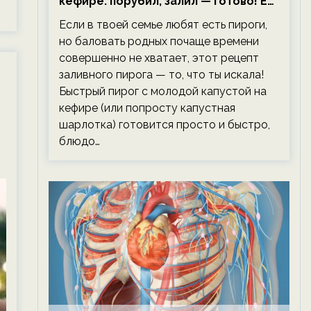
кефире: порубил, залил — готово! Ем,
не тревожась о фигуре!
Если в твоей семье любят есть пироги,
но баловать родных почаще времени
совершенно не хватает, этот рецепт
заливного пирога — то, что ты искала!
Быстрый пирог с молодой капустой на
кефире (или попросту капустная
шарлотка) готовится просто и быстро,
блюдо…