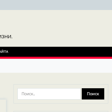
зни.
АЙТА
Найти: