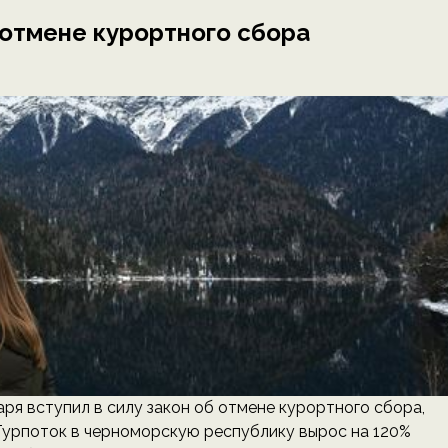
б отмене курортного сбора
ря вступил в силу закон об отмене курортного сбора,
 Турпоток в черноморскую республику вырос на 120%