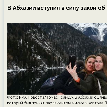
В Абхазии вступил в силу закон о
Фото: РИА Новости/Томас Тхайцук В Абхазии с 1 янва
который был принят парламентом в июле 2022 года.