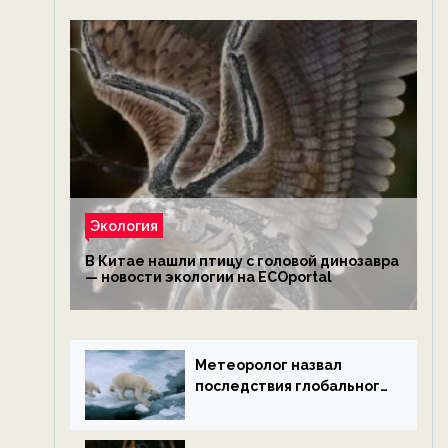
Экология
В Китае нашли птицу с головой динозавра
— новости экологии на ECOportal
Метеоролог назвал
последствия глобального
потепления к концу века
— новости экологии на