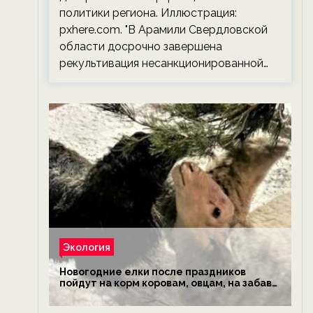
политики региона. Иллюстрация:
pxhere.com. "В Арамили Свердловской
области досрочно завершена
рекультивация несанкционированной…
Экология
Новогодние елки после праздников
пойдут на корм коровам, овцам, на забаву
обезьянам, львам и леопардам — новости
экологии на ECOportal