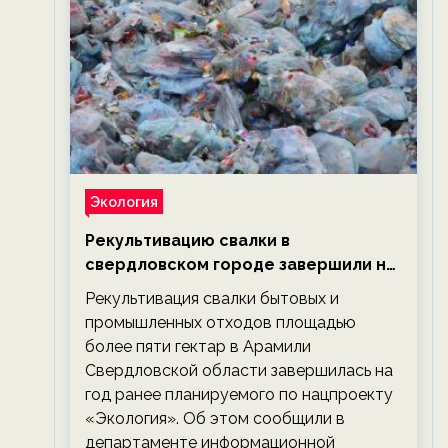
Экология
Рекультивацию свалки в
свердловском городе завершили на
год раньше планируемого срока —
Рекультивация свалки бытовых и
новости экологии на ECOportal
промышленных отходов площадью
более пяти гектар в Арамили
Свердловской области завершилась на
год ранее планируемого по нацпроекту
«Экология». Об этом сообщили в
департаменте информационной