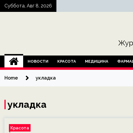
Skip
Суббота, Авг 8, 2026
to
content
Жур
НОВОСТИ
КРАСОТА
МЕДИЦИНА
ФАРМА
Home
укладка
укладка
Красота