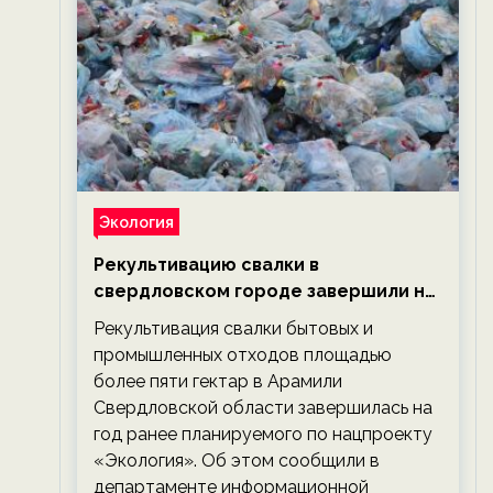
Экология
Рекультивацию свалки в
свердловском городе завершили на
год раньше планируемого срока —
Рекультивация свалки бытовых и
новости экологии на ECOportal
промышленных отходов площадью
более пяти гектар в Арамили
Свердловской области завершилась на
год ранее планируемого по нацпроекту
«Экология». Об этом сообщили в
департаменте информационной