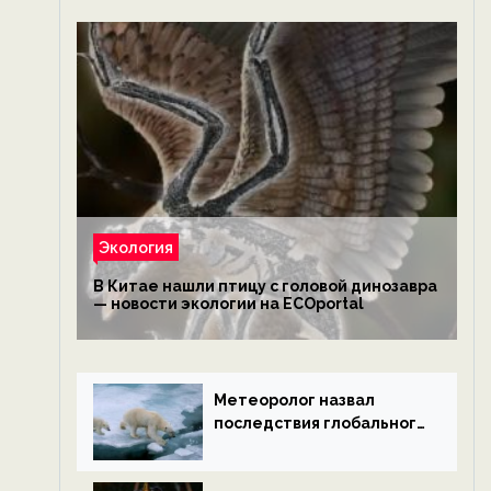
Экология
В Китае нашли птицу с головой динозавра
— новости экологии на ECOportal
Метеоролог назвал
последствия глобального
потепления к концу века
— новости экологии на