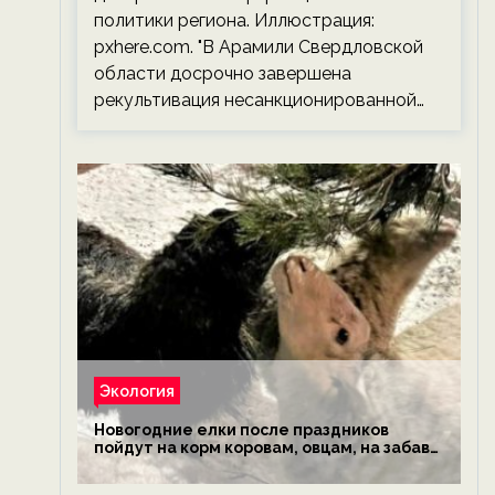
политики региона. Иллюстрация:
pxhere.com. "В Арамили Свердловской
области досрочно завершена
рекультивация несанкционированной…
Экология
Новогодние елки после праздников
пойдут на корм коровам, овцам, на забаву
обезьянам, львам и леопардам — новости
экологии на ECOportal