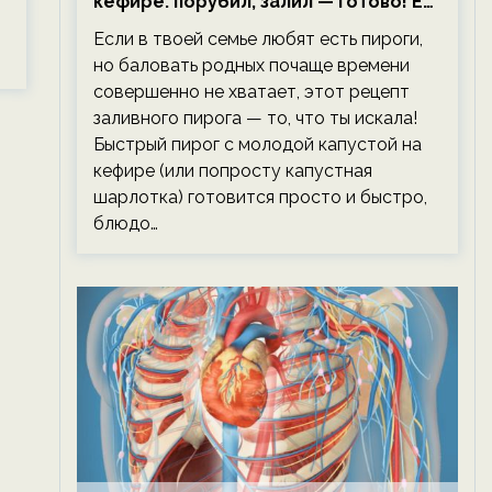
кефире: порубил, залил — готово! Ем,
и
не тревожась о фигуре!
Если в твоей семье любят есть пироги,
но баловать родных почаще времени
совершенно не хватает, этот рецепт
заливного пирога — то, что ты искала!
Быстрый пирог с молодой капустой на
кефире (или попросту капустная
шарлотка) готовится просто и быстро,
блюдо…