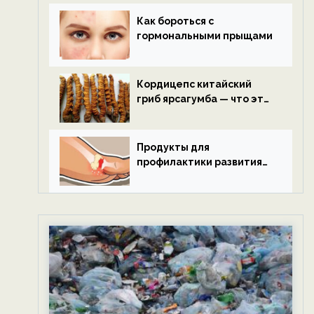
Как бороться с
гормональными прыщами
Кордицепс китайский
гриб ярсагумба — что это
такое?
Продукты для
профилактики развития
подагры.