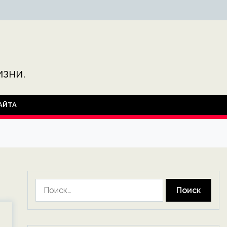
зни.
АЙТА
Найти: