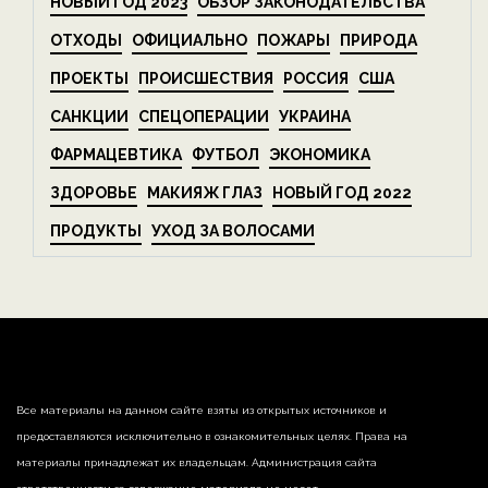
НОВЫЙ ГОД 2023
ОБЗОР ЗАКОНОДАТЕЛЬСТВА
ОТХОДЫ
ОФИЦИАЛЬНО
ПОЖАРЫ
ПРИРОДА
ПРОЕКТЫ
ПРОИСШЕСТВИЯ
РОССИЯ
США
САНКЦИИ
СПЕЦОПЕРАЦИИ
УКРАИНА
ФАРМАЦЕВТИКА
ФУТБОЛ
ЭКОНОМИКА
ЗДОРОВЬЕ
МАКИЯЖ ГЛАЗ
НОВЫЙ ГОД 2022
ПРОДУКТЫ
УХОД ЗА ВОЛОСАМИ
Все материалы на данном сайте взяты из открытых источников и
предоставляются исключительно в ознакомительных целях. Права на
материалы принадлежат их владельцам. Администрация сайта