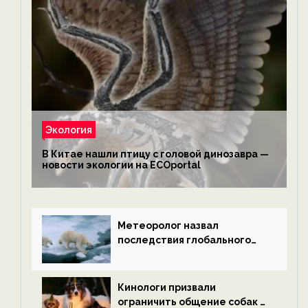
Экология
В Китае нашли птицу с головой динозавра —
новости экологии на ECOportal
Метеоролог назвал
последствия глобального
потепления к концу века —
новости экологии на
ECOportal
Кинологи призвали
ограничить общение собак с