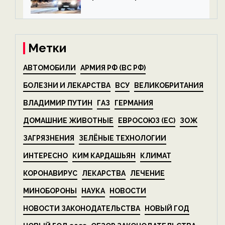
алкоголя — новости экологии
на ECOportal
Метки
АВТОМОБИЛИ
АРМИЯ РФ (ВС РФ)
БОЛЕЗНИ И ЛЕКАРСТВА
ВСУ
ВЕЛИКОБРИТАНИЯ
ВЛАДИМИР ПУТИН
ГАЗ
ГЕРМАНИЯ
ДОМАШНИЕ ЖИВОТНЫЕ
ЕВРОСОЮЗ (ЕС)
ЗОЖ
ЗАГРЯЗНЕНИЯ
ЗЕЛЁНЫЕ ТЕХНОЛОГИИ
ИНТЕРЕСНО
КИМ КАРДАШЬЯН
КЛИМАТ
КОРОНАВИРУС
ЛЕКАРСТВА
ЛЕЧЕНИЕ
МИНОБОРОНЫ
НАУКА
НОВОСТИ
НОВОСТИ ЗАКОНОДАТЕЛЬСТВА
НОВЫЙ ГОД