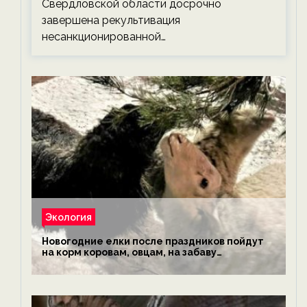
Свердловской области досрочно
завершена рекультивация
несанкционированной…
Экология
Новогодние елки после праздников пойдут
на корм коровам, овцам, на забаву
обезьянам, львам и леопардам — новости
экологии на ECOportal