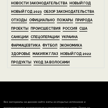
НОВОСТИ ЗАКОНОДАТЕЛЬСТВА
НОВЫЙ ГОД
НОВЫЙ ГОД 2023
ОБЗОР ЗАКОНОДАТЕЛЬСТВА
ОТХОДЫ
ОФИЦИАЛЬНО
ПОЖАРЫ
ПРИРОДА
ПРОЕКТЫ
ПРОИСШЕСТВИЯ
РОССИЯ
США
САНКЦИИ
СПЕЦОПЕРАЦИИ
УКРАИНА
ФАРМАЦЕВТИКА
ФУТБОЛ
ЭКОНОМИКА
ЗДОРОВЬЕ
МАКИЯЖ ГЛАЗ
НОВЫЙ ГОД 2022
ПРОДУКТЫ
УХОД ЗА ВОЛОСАМИ
Все материалы на данном сайте взяты из открытых источников и
предоставляются исключительно в ознакомительных целях. Права на