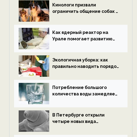
ECOportal
Кинологи призвали
ограничить общение собак с
нетрезвыми гостями —
новости экологии на
ECOportal
Как ядерный реактор на
Урале помогает развитию
водородной энергетики —
новости экологии на
ECOportal
Экологичная уборка: как
правильно наводить порядок
после Нового года — новости
экологии на ECOportal
Потребление большого
количества воды замедляет
старение — новости
экологии на ECOportal
В Петербурге открыли
четыре новых вида
микроскопических
беспозвоночных — новости