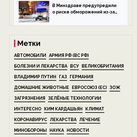
экологии на ECOportal
В Минздраве предупредили
о риске обморожений из-за
алкоголя — новости экологии
на ECOportal
Метки
АВТОМОБИЛИ
АРМИЯ РФ (ВС РФ)
БОЛЕЗНИ И ЛЕКАРСТВА
ВСУ
ВЕЛИКОБРИТАНИЯ
ВЛАДИМИР ПУТИН
ГАЗ
ГЕРМАНИЯ
ДОМАШНИЕ ЖИВОТНЫЕ
ЕВРОСОЮЗ (ЕС)
ЗОЖ
ЗАГРЯЗНЕНИЯ
ЗЕЛЁНЫЕ ТЕХНОЛОГИИ
ИНТЕРЕСНО
КИМ КАРДАШЬЯН
КЛИМАТ
КОРОНАВИРУС
ЛЕКАРСТВА
ЛЕЧЕНИЕ
МИНОБОРОНЫ
НАУКА
НОВОСТИ