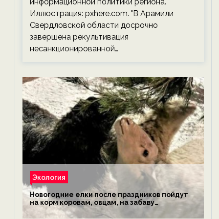
информационной политики региона.
Иллюстрация: pxhere.com. "В Арамили
Свердловской области досрочно
завершена рекультивация
несанкционированной…
Экология
Новогодние елки после праздников пойдут
на корм коровам, овцам, на забаву
обезьянам, львам и леопардам — новости
экологии на ECOportal