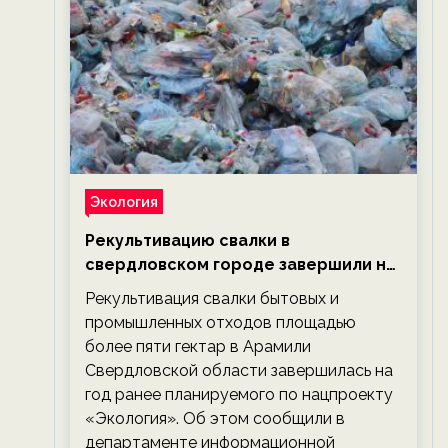
Экология
Рекультивацию свалки в
свердловском городе завершили на
год раньше планируемого срока —
Рекультивация свалки бытовых и
новости экологии на ECOportal
промышленных отходов площадью
более пяти гектар в Арамили
Свердловской области завершилась на
год ранее планируемого по нацпроекту
«Экология». Об этом сообщили в
департаменте информационной