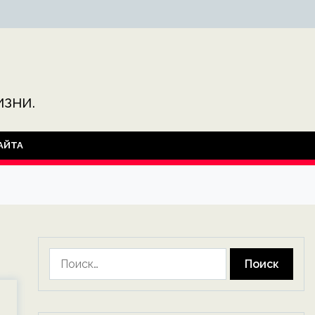
зни.
АЙТА
Найти: