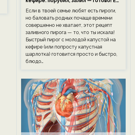
кефире: порубил, залил — готово! Ем,
не тревожась о фигуре!
Если в твоей семье любят есть пироги,
но баловать родных почаще времени
совершенно не хватает, этот рецепт
заливного пирога — то, что ты искала!
Быстрый пирог с молодой капустой на
кефире (или попросту капустная
шарлотка) готовится просто и быстро,
блюдо…