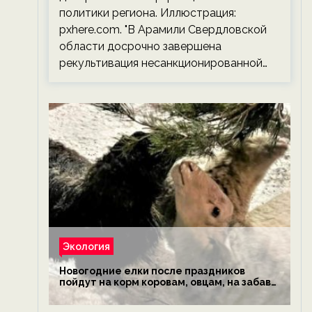
политики региона. Иллюстрация:
pxhere.com. "В Арамили Свердловской
области досрочно завершена
рекультивация несанкционированной…
Экология
Новогодние елки после праздников
пойдут на корм коровам, овцам, на забаву
обезьянам, львам и леопардам — новости
экологии на ECOportal