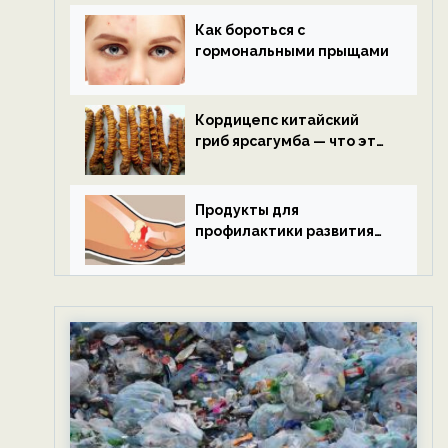
Как бороться с
гормональными прыщами
Кордицепс китайский
гриб ярсагумба — что это
такое?
Продукты для
профилактики развития
подагры.