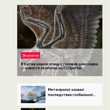
Экология
В Китае нашли птицу с головой динозавра
— новости экологии на ECOportal
Метеоролог назвал
последствия глобального
потепления к концу века
— новости экологии на