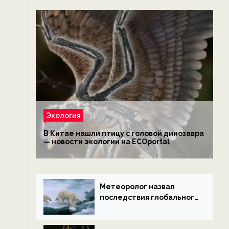
Экология
В Китае нашли птицу с головой динозавра
— новости экологии на ECOportal
Метеоролог назвал
последствия глобального
потепления к концу века
— новости экологии на