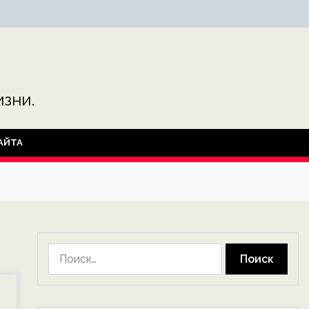
зни.
АЙТА
Найти: