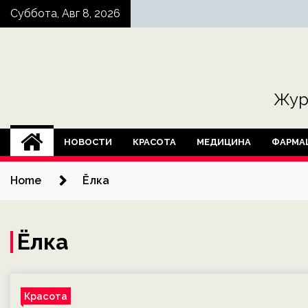
Skip
Суббота, Авг 8, 2026
to
content
Жур
НОВОСТИ
КРАСОТА
МЕДИЦИНА
ФАРМА
Home
Ёлка
Ёлка
Красота