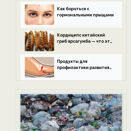
Как бороться с
гормональными прыщами
Кордицепс китайский
гриб ярсагумба — что это
такое?
Продукты для
профилактики развития
подагры.