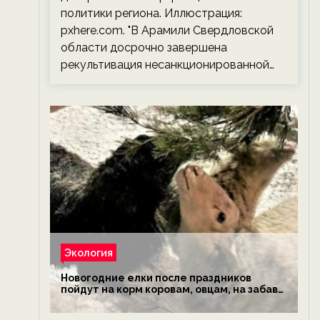
политики региона. Иллюстрация:
pxhere.com. "В Арамили Свердловской
области досрочно завершена
рекультивация несанкционированной…
Экология
Новогодние елки после праздников
пойдут на корм коровам, овцам, на забаву
обезьянам, львам и леопардам — новости
экологии на ECOportal