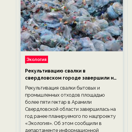
Экология
Рекультивацию свалки в
свердловском городе завершили на
год раньше планируемого срока —
Рекультивация свалки бытовых и
новости экологии на ECOportal
промышленных отходов площадью
более пяти гектар в Арамили
Свердловской области завершилась на
год ранее планируемого по нацпроекту
«Экология». Об этом сообщили в
департаменте информационной