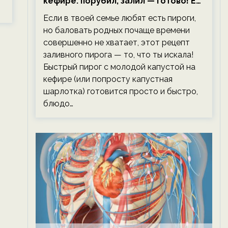
кефире: порубил, залил — готово! Ем,
не тревожась о фигуре!
Если в твоей семье любят есть пироги,
но баловать родных почаще времени
совершенно не хватает, этот рецепт
заливного пирога — то, что ты искала!
Быстрый пирог с молодой капустой на
кефире (или попросту капустная
шарлотка) готовится просто и быстро,
блюдо…