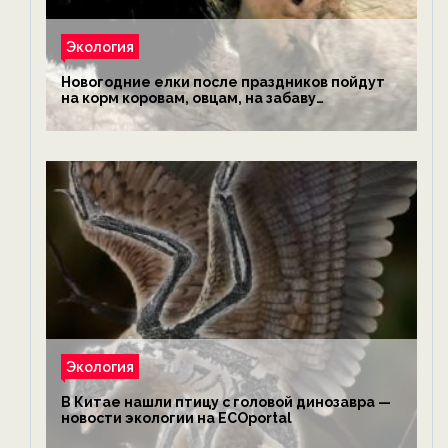
Экология
Новогодние елки после праздников пойдут
на корм коровам, овцам, на забаву
обезьянам, львам и леопардам — новости
экологии на ECOportal
Экология
В Китае нашли птицу с головой динозавра —
новости экологии на ECOportal