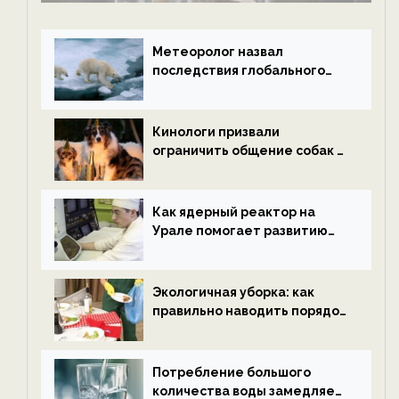
Метеоролог назвал
последствия глобального
потепления к концу века —
новости экологии на
ECOportal
Кинологи призвали
ограничить общение собак с
нетрезвыми гостями —
новости экологии на
ECOportal
Как ядерный реактор на
Урале помогает развитию
водородной энергетики —
новости экологии на
ECOportal
Экологичная уборка: как
правильно наводить порядок
после Нового года — новости
экологии на ECOportal
Потребление большого
количества воды замедляет