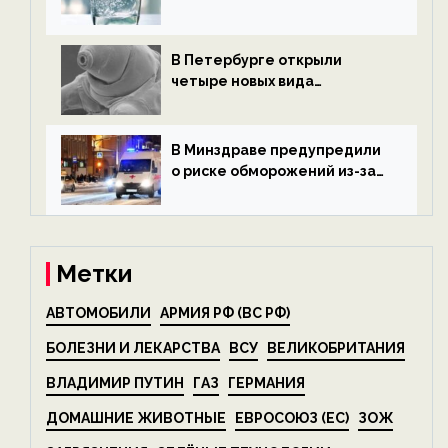
старение — новости
экологии на ECOportal
В Петербурге открыли
четыре новых вида
микроскопических
беспозвоночных — новости
экологии на ECOportal
В Минздраве предупредили
о риске обморожений из-за
алкоголя — новости экологии
на ECOportal
Метки
АВТОМОБИЛИ
АРМИЯ РФ (ВС РФ)
БОЛЕЗНИ И ЛЕКАРСТВА
ВСУ
ВЕЛИКОБРИТАНИЯ
ВЛАДИМИР ПУТИН
ГАЗ
ГЕРМАНИЯ
ДОМАШНИЕ ЖИВОТНЫЕ
ЕВРОСОЮЗ (ЕС)
ЗОЖ