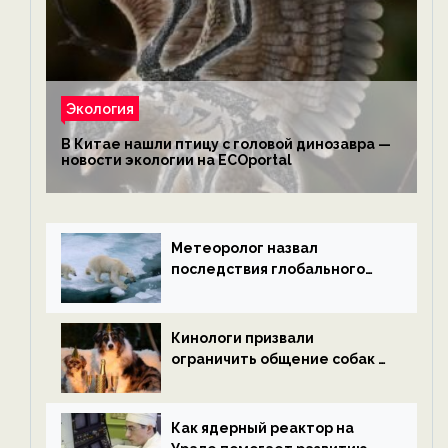
Экология
В Китае нашли птицу с головой динозавра —
новости экологии на ECOportal
Метеоролог назвал
последствия глобального
потепления к концу века —
новости экологии на
ECOportal
Кинологи призвали
ограничить общение собак с
нетрезвыми гостями —
новости экологии на
ECOportal
Как ядерный реактор на