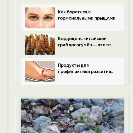
Как бороться с
гормональными прыщами
Кордицепс китайский
гриб ярсагумба — что это
такое?
Продукты для
профилактики развития
подагры.