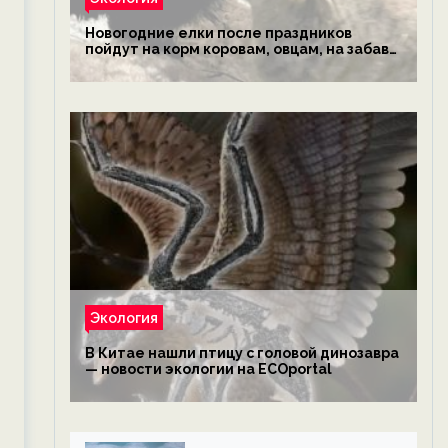
Новогодние елки после праздников
пойдут на корм коровам, овцам, на забаву
обезьянам, львам и леопардам — новости
экологии на ECOportal
Экология
В Китае нашли птицу с головой динозавра
— новости экологии на ECOportal