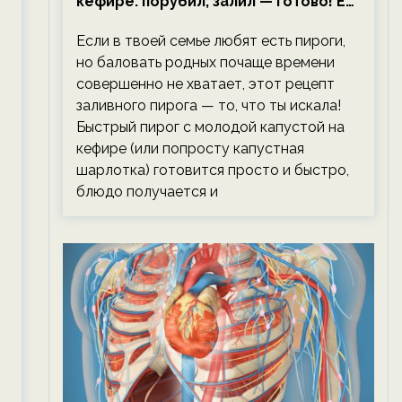
кефире: порубил, залил — готово! Ем,
не тревожась о фигуре!
Если в твоей семье любят есть пироги,
но баловать родных почаще времени
совершенно не хватает, этот рецепт
заливного пирога — то, что ты искала!
Быстрый пирог с молодой капустой на
кефире (или попросту капустная
шарлотка) готовится просто и быстро,
блюдо получается и