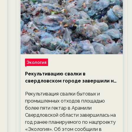
Экология
Рекультивацию свалки в
свердловском городе завершили на
год раньше планируемого срока —
Рекультивация свалки бытовых и
новости экологии на ECOportal
промышленных отходов площадью
более пяти гектар в Арамили
Свердловской области завершилась на
год ранее планируемого по нацпроекту
«Экология». Об этом сообщили в