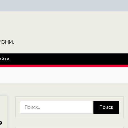
зни.
АЙТА
Найти:
ь