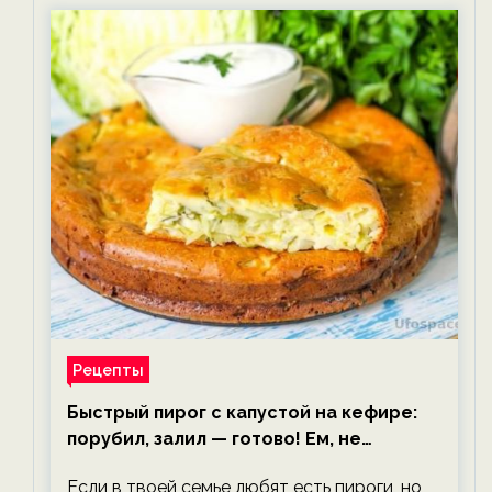
Рецепты
Быстрый пирог с капустой на кефире:
порубил, залил — готово! Ем, не
тревожась о фигуре!
Если в твоей семье любят есть пироги, но