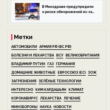
беспозвоночных — новости
экологии на ECOportal
В Минздраве предупредили
о риске обморожений из-за
алкоголя — новости экологии
на ECOportal
Метки
АВТОМОБИЛИ
АРМИЯ РФ (ВС РФ)
БОЛЕЗНИ И ЛЕКАРСТВА
ВСУ
ВЕЛИКОБРИТАНИЯ
ВЛАДИМИР ПУТИН
ГАЗ
ГЕРМАНИЯ
ДОМАШНИЕ ЖИВОТНЫЕ
ЕВРОСОЮЗ (ЕС)
ЗОЖ
ЗАГРЯЗНЕНИЯ
ЗЕЛЁНЫЕ ТЕХНОЛОГИИ
ИНТЕРЕСНО
КИМ КАРДАШЬЯН
КЛИМАТ
КОРОНАВИРУС
ЛЕКАРСТВА
ЛЕЧЕНИЕ
МИНОБОРОНЫ
НАУКА
НОВОСТИ