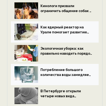
ECOportal
Кинологи призвали
ограничить общение собак с
нетрезвыми гостями —
новости экологии на
ECOportal
Как ядерный реактор на
Урале помогает развитию
водородной энергетики —
новости экологии на
ECOportal
Экологичная уборка: как
правильно наводить порядок
после Нового года — новости
экологии на ECOportal
Потребление большого
количества воды замедляет
старение — новости
экологии на ECOportal
В Петербурге открыли
четыре новых вида
микроскопических