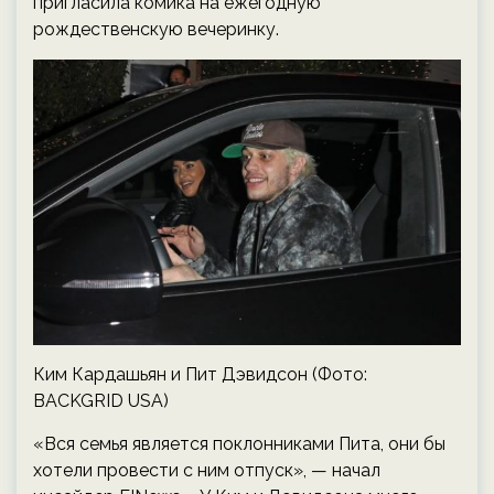
пригласила комика на ежегодную
рождественскую вечеринку.
Ким Кардашьян и Пит Дэвидсон (Фото:
BACKGRID USA)
«Вся семья является поклонниками Пита, они бы
хотели провести с ним отпуск», — начал