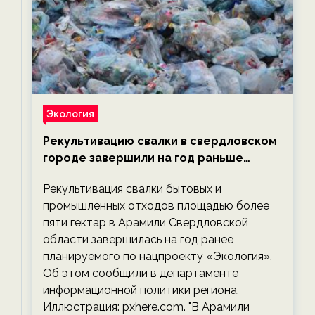
Экология
Рекультивацию свалки в свердловском
городе завершили на год раньше
планируемого срока — новости
Рекультивация свалки бытовых и
экологии на ECOportal
промышленных отходов площадью более
пяти гектар в Арамили Свердловской
области завершилась на год ранее
планируемого по нацпроекту «Экология».
Об этом сообщили в департаменте
информационной политики региона.
Иллюстрация: pxhere.com. "В Арамили