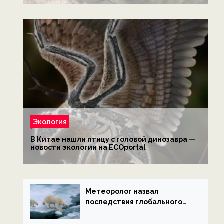
экологии на ECOportal
Экология
В Китае нашли птицу с головой динозавра —
новости экологии на ECOportal
Метеоролог назвал
последствия глобального
потепления к концу века —
новости экологии на