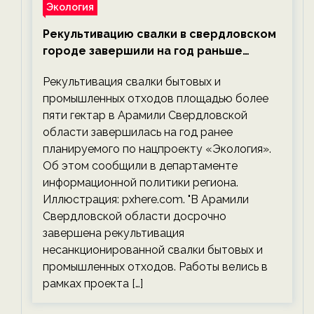
Экология
Рекультивацию свалки в свердловском
городе завершили на год раньше
планируемого срока — новости
Рекультивация свалки бытовых и
экологии на ECOportal
промышленных отходов площадью более
пяти гектар в Арамили Свердловской
области завершилась на год ранее
планируемого по нацпроекту «Экология».
Об этом сообщили в департаменте
информационной политики региона.
Иллюстрация: pxhere.com. "В Арамили
Свердловской области досрочно
завершена рекультивация
несанкционированной свалки бытовых и
промышленных отходов. Работы велись в
рамках проекта […]