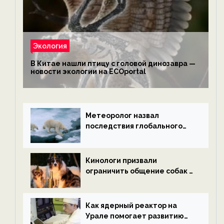
Экология
В Китае нашли птицу с головой динозавра —
новости экологии на ECOportal
Метеоролог назвал
последствия глобального
потепления к концу века —
новости экологии на
ECOportal
Кинологи призвали
ограничить общение собак с
нетрезвыми гостями —
новости экологии на
ECOportal
Как ядерный реактор на
Урале помогает развитию