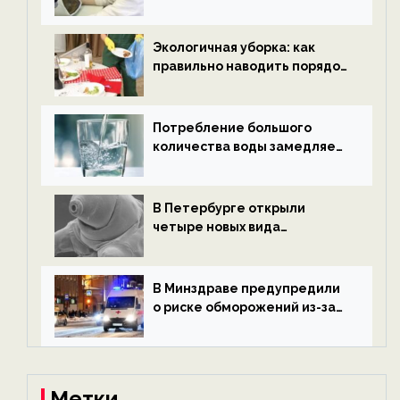
водородной энергетики —
новости экологии на
ECOportal
Экологичная уборка: как
правильно наводить порядок
после Нового года — новости
экологии на ECOportal
Потребление большого
количества воды замедляет
старение — новости
экологии на ECOportal
В Петербурге открыли
четыре новых вида
микроскопических
беспозвоночных — новости
экологии на ECOportal
В Минздраве предупредили
о риске обморожений из-за
алкоголя — новости экологии
на ECOportal
Метки