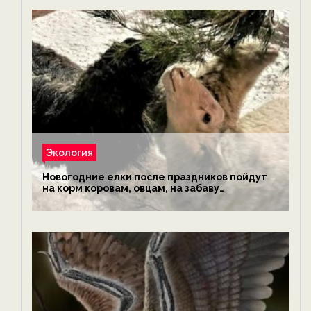
Экология
Новогодние елки после праздников пойдут
на корм коровам, овцам, на забаву
обезьянам, львам и леопардам — новости
экологии на ECOportal