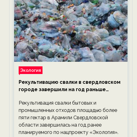
Экология
Рекультивацию свалки в свердловском
городе завершили на год раньше
планируемого срока — новости
Рекультивация свалки бытовых и
экологии на ECOportal
промышленных отходов площадью более
пяти гектар в Арамили Свердловской
области завершилась на год ранее
планируемого по нацпроекту «Экология».