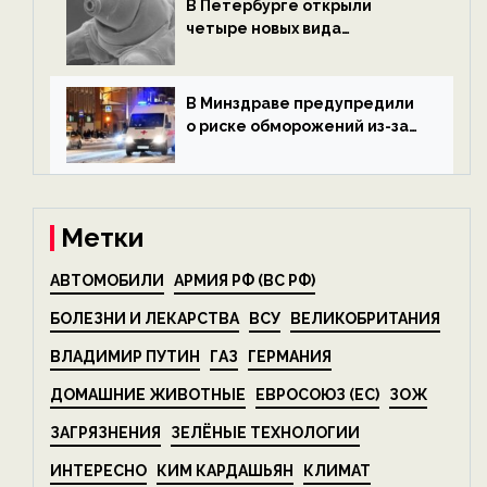
В Петербурге открыли
четыре новых вида
микроскопических
беспозвоночных — новости
экологии на ECOportal
В Минздраве предупредили
о риске обморожений из-за
алкоголя — новости экологии
на ECOportal
Метки
АВТОМОБИЛИ
АРМИЯ РФ (ВС РФ)
БОЛЕЗНИ И ЛЕКАРСТВА
ВСУ
ВЕЛИКОБРИТАНИЯ
ВЛАДИМИР ПУТИН
ГАЗ
ГЕРМАНИЯ
ДОМАШНИЕ ЖИВОТНЫЕ
ЕВРОСОЮЗ (ЕС)
ЗОЖ
ЗАГРЯЗНЕНИЯ
ЗЕЛЁНЫЕ ТЕХНОЛОГИИ
ИНТЕРЕСНО
КИМ КАРДАШЬЯН
КЛИМАТ