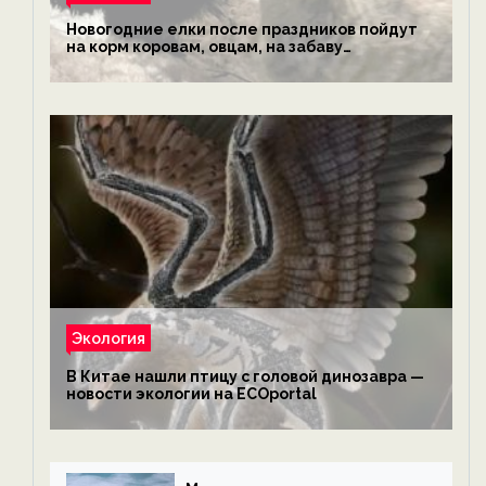
Новогодние елки после праздников пойдут
на корм коровам, овцам, на забаву
обезьянам, львам и леопардам — новости
экологии на ECOportal
Экология
В Китае нашли птицу с головой динозавра —
новости экологии на ECOportal