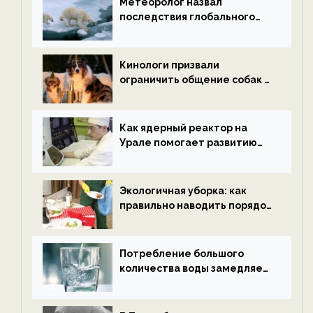
Метеоролог назвал
последствия глобального
потепления к концу века —
новости экологии на
ECOportal
Кинологи призвали
ограничить общение собак с
нетрезвыми гостями —
новости экологии на
ECOportal
Как ядерный реактор на
Урале помогает развитию
водородной энергетики —
новости экологии на
ECOportal
Экологичная уборка: как
правильно наводить порядок
после Нового года — новости
экологии на ECOportal
Потребление большого
количества воды замедляет
старение — новости
экологии на ECOportal