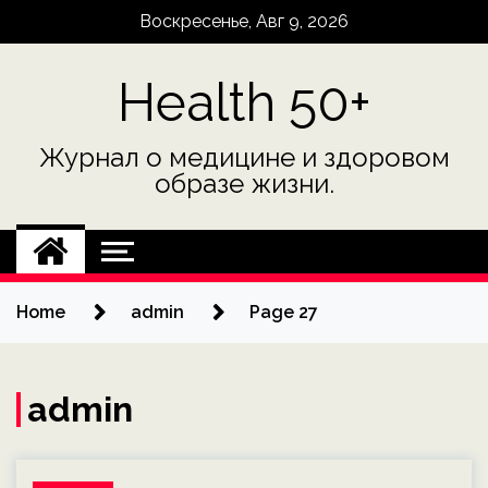
Skip
Воскресенье, Авг 9, 2026
to
content
Health 50+
Журнал о медицине и здоровом
образе жизни.
Home
admin
Page 27
admin