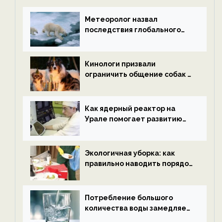
Метеоролог назвал
последствия глобального
потепления к концу века —
новости экологии на
ECOportal
Кинологи призвали
ограничить общение собак с
нетрезвыми гостями —
новости экологии на
ECOportal
Как ядерный реактор на
Урале помогает развитию
водородной энергетики —
новости экологии на
ECOportal
Экологичная уборка: как
правильно наводить порядок
после Нового года — новости
экологии на ECOportal
Потребление большого
количества воды замедляет
старение — новости