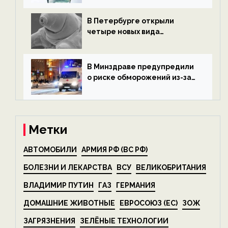
экологии на ECOportal
В Петербурге открыли
четыре новых вида
микроскопических
беспозвоночных — новости
экологии на ECOportal
В Минздраве предупредили
о риске обморожений из-за
алкоголя — новости экологии
на ECOportal
Метки
АВТОМОБИЛИ
АРМИЯ РФ (ВС РФ)
БОЛЕЗНИ И ЛЕКАРСТВА
ВСУ
ВЕЛИКОБРИТАНИЯ
ВЛАДИМИР ПУТИН
ГАЗ
ГЕРМАНИЯ
ДОМАШНИЕ ЖИВОТНЫЕ
ЕВРОСОЮЗ (ЕС)
ЗОЖ
ЗАГРЯЗНЕНИЯ
ЗЕЛЁНЫЕ ТЕХНОЛОГИИ