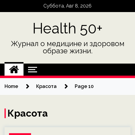
Skip
Суббота, Авг 8, 2026
to
content
Health 50+
Журнал о медицине и здоровом
образе жизни.
Home
Красота
Page 10
Красота