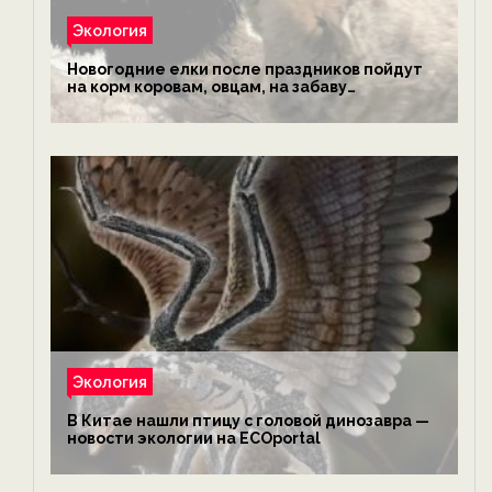
Экология
Новогодние елки после праздников пойдут
на корм коровам, овцам, на забаву
обезьянам, львам и леопардам — новости
экологии на ECOportal
Экология
В Китае нашли птицу с головой динозавра —
новости экологии на ECOportal