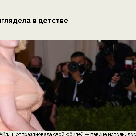
ыглядела в детстве
ли Айлиш отпраздновала свой юбилей — певице исполнилос