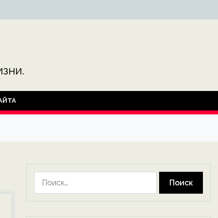
зни.
АЙТА
Найти: