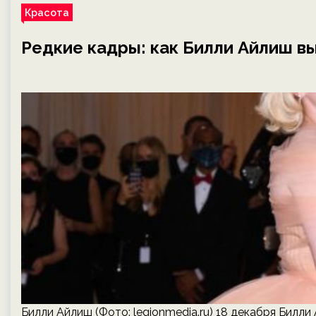
Красота
Редкие кадры: как Билли Айлиш в
Билли Айлиш (Фото: legionmedia.ru) 18 декабря Бил