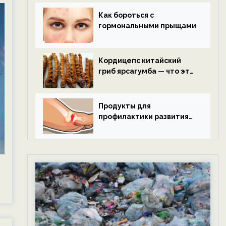
Как бороться с
гормональными прыщами
Кордицепс китайский
гриб ярсагумба — что это
такое?
Продукты для
профилактики развития
подагры.