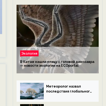
Экология
В Китае нашли птицу с головой динозавра
— новости экологии на ECOportal
Метеоролог назвал
последствия глобального
потепления к концу века
— новости экологии на