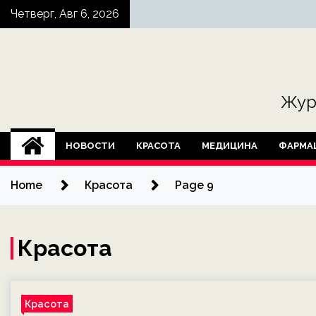
Skip
Четверг, Авг 6, 2026
to
content
Жур
НОВОСТИ
КРАСОТА
МЕДИЦИНА
ФАРМА
Home
Красота
Page 9
Красота
Красота