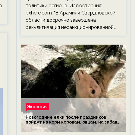
а
политики региона. Иллюстрация:
pxhere.com. "В Арамили Свердловской
области досрочно завершена
рекультивация несанкционированной…
Экология
Новогодние елки после праздников
пойдут на корм коровам, овцам, на забаву
обезьянам, львам и леопардам — новости
экологии на ECOportal