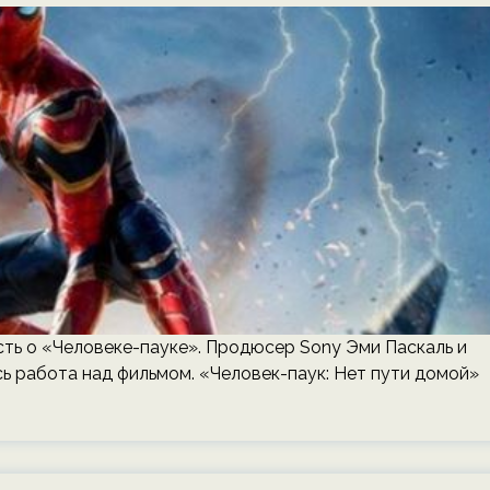
асть о «Человеке-пауке». Продюсер Sony Эми Паскаль и
ась работа над фильмом. «Человек-паук: Нет пути домой»