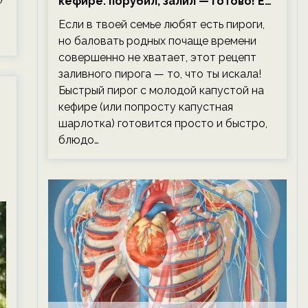
кефире: порубил, залил — готово! Ем,
не тревожась о фигуре!
Если в твоей семье любят есть пироги,
но баловать родных почаще времени
совершенно не хватает, этот рецепт
заливного пирога — то, что ты искала!
Быстрый пирог с молодой капустой на
кефире (или попросту капустная
шарлотка) готовится просто и быстро,
блюдо…