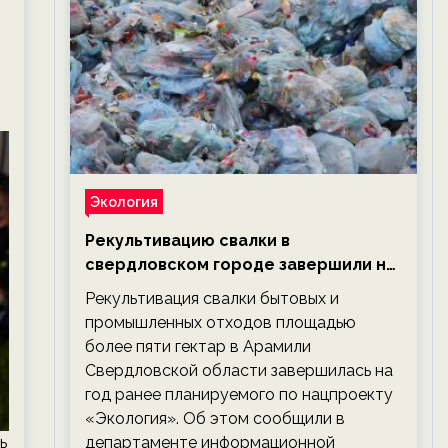
Экология
Рекультивацию свалки в
свердловском городе завершили на
год раньше планируемого срока —
Рекультивация свалки бытовых и
новости экологии на ECOportal
промышленных отходов площадью
более пяти гектар в Арамили
Свердловской области завершилась на
год ранее планируемого по нацпроекту
«Экология». Об этом сообщили в
ь
департаменте информационной