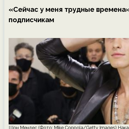
«Сейчас у меня трудные времена
подписчикам
Шон Мендес (Фото: Mike Coppola/Getty Images) Нака