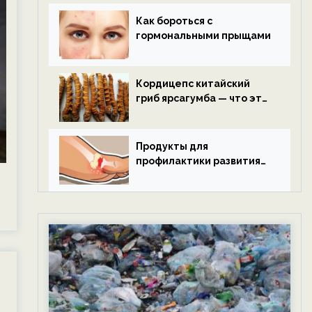
Как бороться с
гормональными прыщами
Кордицепс китайский
гриб ярсагумба — что это
такое?
Продукты для
профилактики развития
подагры.