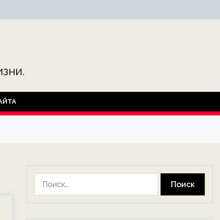
зни.
АЙТА
Найти: