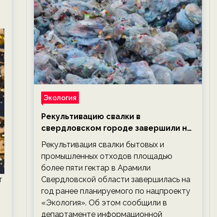
Экология
Рекультивацию свалки в
свердловском городе завершили на
год раньше планируемого срока —
Рекультивация свалки бытовых и
новости экологии на ECOportal
промышленных отходов площадью
более пяти гектар в Арамили
т
Свердловской области завершилась на
год ранее планируемого по нацпроекту
«Экология». Об этом сообщили в
департаменте информационной