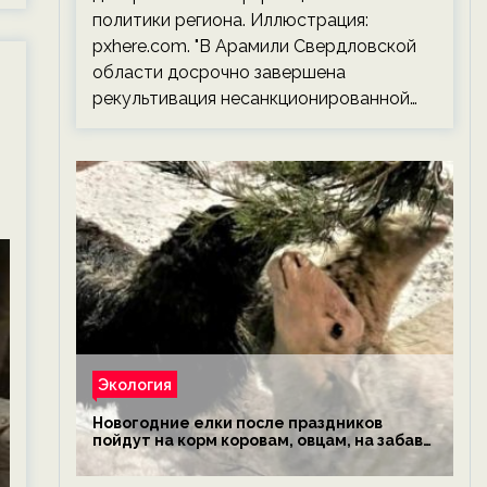
политики региона. Иллюстрация:
pxhere.com. "В Арамили Свердловской
области досрочно завершена
рекультивация несанкционированной…
Экология
Новогодние елки после праздников
пойдут на корм коровам, овцам, на забаву
обезьянам, львам и леопардам — новости
экологии на ECOportal