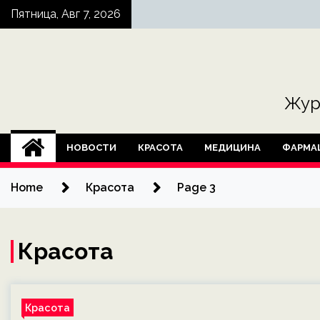
Skip
Пятница, Авг 7, 2026
to
content
Жур
НОВОСТИ
КРАСОТА
МЕДИЦИНА
ФАРМА
Home
Красота
Page 3
Красота
Красота