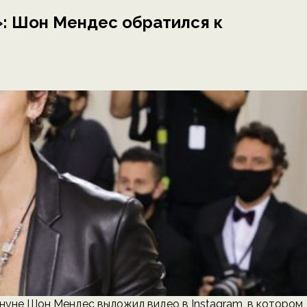
»: Шон Мендес обратился к
нуне Шон Мендес выложил видео в Instagram, в котором