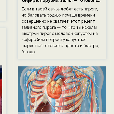
кефире: порубил, залил — готово! Ем,
не тревожась о фигуре!
Если в твоей семье любят есть пироги,
но баловать родных почаще времени
совершенно не хватает, этот рецепт
заливного пирога — то, что ты искала!
Быстрый пирог с молодой капустой на
кефире (или попросту капустная
шарлотка) готовится просто и быстро,
блюдо…