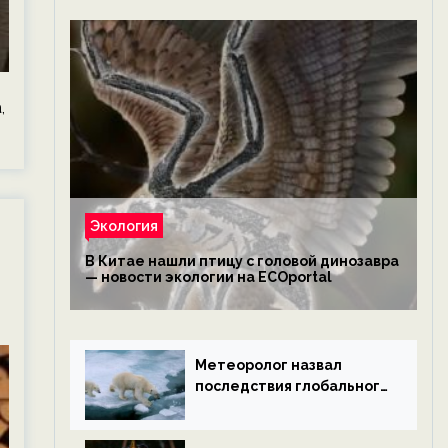
,
Экология
В Китае нашли птицу с головой динозавра
— новости экологии на ECOportal
Метеоролог назвал
последствия глобального
потепления к концу века
— новости экологии на