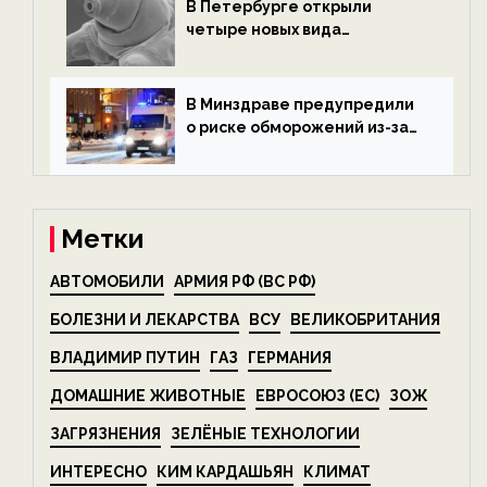
В Петербурге открыли
четыре новых вида
микроскопических
беспозвоночных — новости
экологии на ECOportal
В Минздраве предупредили
о риске обморожений из-за
алкоголя — новости экологии
на ECOportal
Метки
АВТОМОБИЛИ
АРМИЯ РФ (ВС РФ)
БОЛЕЗНИ И ЛЕКАРСТВА
ВСУ
ВЕЛИКОБРИТАНИЯ
ВЛАДИМИР ПУТИН
ГАЗ
ГЕРМАНИЯ
ДОМАШНИЕ ЖИВОТНЫЕ
ЕВРОСОЮЗ (ЕС)
ЗОЖ
ЗАГРЯЗНЕНИЯ
ЗЕЛЁНЫЕ ТЕХНОЛОГИИ
ИНТЕРЕСНО
КИМ КАРДАШЬЯН
КЛИМАТ