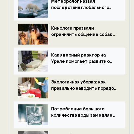
Метеоролог назвал
последствия глобального
потепления к концу века —
новости экологии на
ECOportal
Кинологи призвали
ограничить общение собак с
нетрезвыми гостями —
новости экологии на
ECOportal
Как ядерный реактор на
Урале помогает развитию
водородной энергетики —
новости экологии на
ECOportal
Экологичная уборка: как
правильно наводить порядок
после Нового года — новости
экологии на ECOportal
Потребление большого
количества воды замедляет
старение — новости
экологии на ECOportal