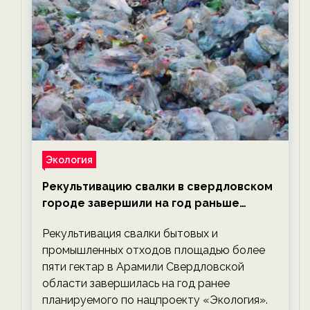
Экология
Рекультивацию свалки в свердловском
городе завершили на год раньше
планируемого срока — новости
Рекультивация свалки бытовых и
экологии на ECOportal
промышленных отходов площадью более
пяти гектар в Арамили Свердловской
области завершилась на год ранее
планируемого по нацпроекту «Экология».