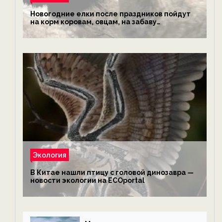
Новогодние елки после праздников пойдут
на корм коровам, овцам, на забаву
обезьянам, львам и леопардам — новости
экологии на ECOportal
Экология
В Китае нашли птицу с головой динозавра —
новости экологии на ECOportal