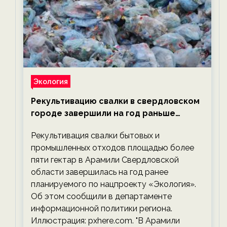
Экология
Рекультивацию свалки в свердловском
городе завершили на год раньше
планируемого срока — новости
Рекультивация свалки бытовых и
экологии на ECOportal
промышленных отходов площадью более
пяти гектар в Арамили Свердловской
области завершилась на год ранее
планируемого по нацпроекту «Экология».
Об этом сообщили в департаменте
информационной политики региона.
Иллюстрация: pxhere.com. "В Арамили