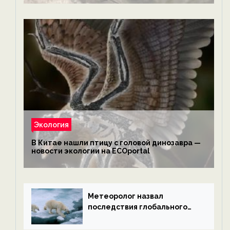
экологии на ECOportal
Экология
В Китае нашли птицу с головой динозавра —
новости экологии на ECOportal
Метеоролог назвал
последствия глобального
потепления к концу века —
новости экологии на