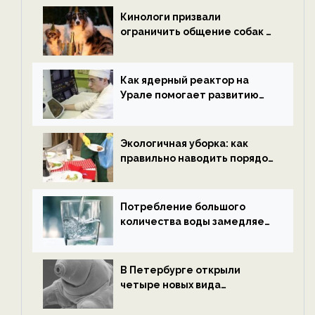
ECOportal
Кинологи призвали
ограничить общение собак с
нетрезвыми гостями —
новости экологии на
ECOportal
Как ядерный реактор на
Урале помогает развитию
водородной энергетики —
новости экологии на
ECOportal
Экологичная уборка: как
правильно наводить порядок
после Нового года — новости
экологии на ECOportal
Потребление большого
количества воды замедляет
старение — новости
экологии на ECOportal
В Петербурге открыли
четыре новых вида
микроскопических
беспозвоночных — новости