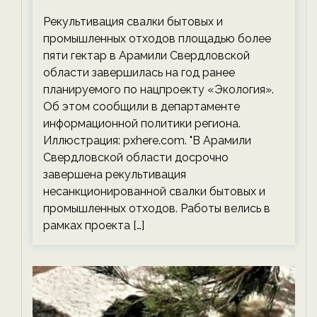
планируемого срока — новости
Рекультивация свалки бытовых и
экологии на ECOportal
промышленных отходов площадью более
пяти гектар в Арамили Свердловской
области завершилась на год ранее
планируемого по нацпроекту «Экология».
Об этом сообщили в департаменте
информационной политики региона.
Иллюстрация: pxhere.com. "В Арамили
Свердловской области досрочно
завершена рекультивация
несанкционированной свалки бытовых и
промышленных отходов. Работы велись в
рамках проекта […]