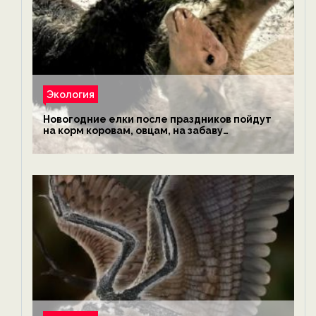
Экология
Новогодние елки после праздников пойдут
на корм коровам, овцам, на забаву
обезьянам, львам и леопардам — новости
экологии на ECOportal