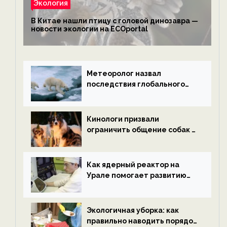
Экология
В Китае нашли птицу с головой динозавра —
новости экологии на ECOportal
Метеоролог назвал
последствия глобального
потепления к концу века —
новости экологии на
ECOportal
Кинологи призвали
ограничить общение собак с
нетрезвыми гостями —
новости экологии на
ECOportal
Как ядерный реактор на
Урале помогает развитию
водородной энергетики —
новости экологии на
ECOportal
Экологичная уборка: как
правильно наводить порядок