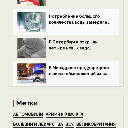
после Нового года — новости
экологии на ECOportal
Потребление большого
количества воды замедляет
старение — новости
экологии на ECOportal
В Петербурге открыли
четыре новых вида
микроскопических
беспозвоночных — новости
экологии на ECOportal
В Минздраве предупредили
о риске обморожений из-за
алкоголя — новости экологии
на ECOportal
Метки
АВТОМОБИЛИ
АРМИЯ РФ (ВС РФ)
БОЛЕЗНИ И ЛЕКАРСТВА
ВСУ
ВЕЛИКОБРИТАНИЯ