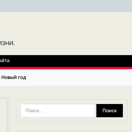
зни.
АЙТА
ь Новый год
Найти: