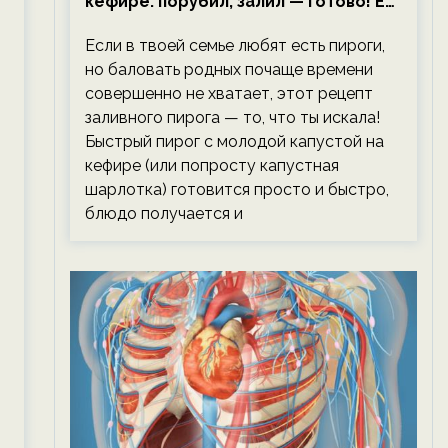
кефире: порубил, залил — готово! Ем,
не тревожась о фигуре!
Если в твоей семье любят есть пироги,
но баловать родных почаще времени
совершенно не хватает, этот рецепт
заливного пирога — то, что ты искала!
Быстрый пирог с молодой капустой на
кефире (или попросту капустная
шарлотка) готовится просто и быстро,
блюдо получается и