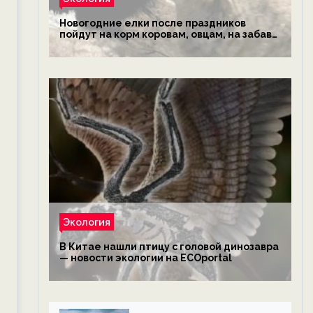
Новогодние елки после праздников
пойдут на корм коровам, овцам, на забаву
обезьянам, львам и леопардам — новости
экологии на ECOportal
Экология
В Китае нашли птицу с головой динозавра
— новости экологии на ECOportal