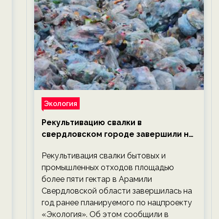
Экология
Рекультивацию свалки в
свердловском городе завершили на
год раньше планируемого срока —
Рекультивация свалки бытовых и
новости экологии на ECOportal
промышленных отходов площадью
более пяти гектар в Арамили
Свердловской области завершилась на
год ранее планируемого по нацпроекту
«Экология». Об этом сообщили в