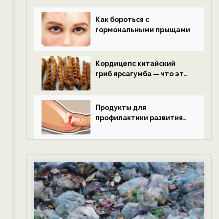
Как бороться с
гормональными прыщами
Кордицепс китайский
гриб ярсагумба — что это
такое?
Продукты для
профилактики развития
подагры.