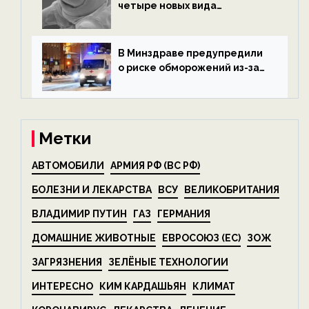
четыре новых вида
микроскопических
беспозвоночных — новости
экологии на ECOportal
В Минздраве предупредили
о риске обморожений из-за
алкоголя — новости экологии
на ECOportal
Метки
АВТОМОБИЛИ
АРМИЯ РФ (ВС РФ)
БОЛЕЗНИ И ЛЕКАРСТВА
ВСУ
ВЕЛИКОБРИТАНИЯ
ВЛАДИМИР ПУТИН
ГАЗ
ГЕРМАНИЯ
ДОМАШНИЕ ЖИВОТНЫЕ
ЕВРОСОЮЗ (ЕС)
ЗОЖ
ЗАГРЯЗНЕНИЯ
ЗЕЛЁНЫЕ ТЕХНОЛОГИИ
ИНТЕРЕСНО
КИМ КАРДАШЬЯН
КЛИМАТ