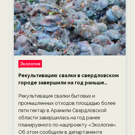
Экология
Рекультивацию свалки в свердловском
городе завершили на год раньше
планируемого срока — новости
Рекультивация свалки бытовых и
экологии на ECOportal
промышленных отходов площадью более
пяти гектар в Арамили Свердловской
области завершилась на год ранее
планируемого по нацпроекту «Экология».
Об этом сообщили в департаменте