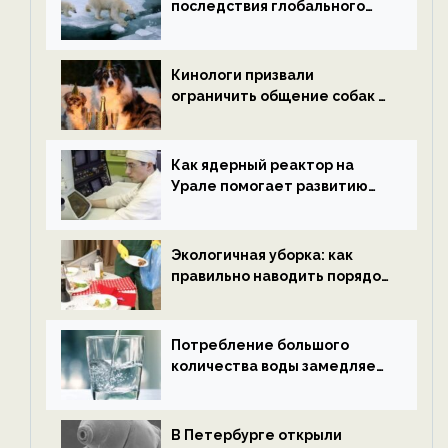
последствия глобального
потепления к концу века —
новости экологии на
ECOportal
Кинологи призвали
ограничить общение собак с
нетрезвыми гостями —
новости экологии на
ECOportal
Как ядерный реактор на
Урале помогает развитию
водородной энергетики —
новости экологии на
ECOportal
Экологичная уборка: как
правильно наводить порядок
после Нового года — новости
экологии на ECOportal
Потребление большого
количества воды замедляет
старение — новости
экологии на ECOportal
В Петербурге открыли