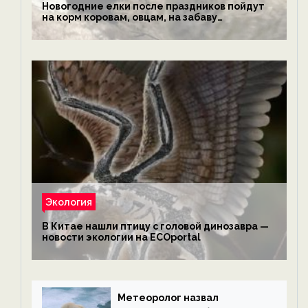
Новогодние елки после праздников пойдут
на корм коровам, овцам, на забаву
обезьянам, львам и леопардам — новости
экологии на ECOportal
Экология
В Китае нашли птицу с головой динозавра —
новости экологии на ECOportal
Метеоролог назвал