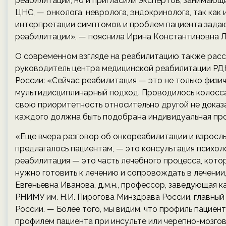
реабилитации, но и пригласили экспертов, занимающ
ЦНС, — онколога, невролога, эндокринолога, так как
интерпретации симптомов и проблем пациента задаю
реабилитации», — пояснила Ирина Константиновна Л
О современном взгляде на реабилитацию также расск
руководитель центра медицинской реабилитации РД
России: «Сейчас реабилитация — это не только физич
мультидисциплинарный подход. Проводилось колосса
свою приоритетность относительно другой не доказа
каждого должна быть подобрана индивидуальная пр
«Еще вчера разговор об онкореабилитации и взрослых
предлагалось пациентам, — это консультация психол
реабилитация — это часть лечебного процесса, кото
нужно готовить к лечению и сопровождать в лечени
Евгеньевна Иванова, д.м.н., профессор, заведующа
РНИМУ им. Н.И. Пирогова Минздрава России, главны
России. — Более того, мы видим, что профиль пациен
профилем пациента при инсульте или черепно-мозгов