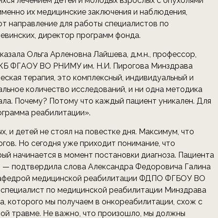
ихся лечением детей и молодых взрослых с опухолями
 именно их медицинские заключения и наблюдения,
т направление для работы специалистов по
евинских, директор программ фонда.
азала Ольга Арленовна Лайшева, д.м.н., профессор,
КБ ФГАОУ ВО РНИМУ им. Н.И. Пирогова Минздрава
еская терапия, это комплексный, индивидуальный и
льное количество исследований, и ни одна методика
ла. Почему? Потому что каждый пациент уникален. Для
ограмма реабилитации».
, и детей не стоял на повестке дня. Максимум, что
огов. Но сегодня уже приходит понимание, что
рый начинается в момент постановки диагноза. Пациента
и, — подтвердила слова Александра Федоровича Галина
я кафедрой медицинской реабилитации ФДПО ФГБОУ ВО
й специалист по медицинской реабилитации Минздрава
та, которого мы получаем в онкореабилитации, схож с
ой травме. Не важно, что произошло, мы должны