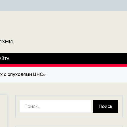
зни.
АЙТА
х с опухолями ЦНС»
Найти: