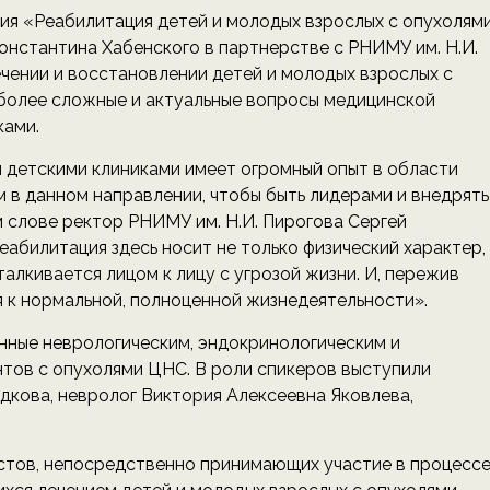
ия «Реабилитация детей и молодых взрослых с опухолям
нстантина Хабенского в партнерстве с РНИМУ им. Н.И.
ечении и восстановлении детей и молодых взрослых с
иболее сложные и актуальные вопросы медицинской
ками.
 детскими клиниками имеет огромный опыт в области
 в данном направлении, чтобы быть лидерами и внедрять
 слове ректор РНИМУ им. Н.И. Пирогова Сергей
еабилитация здесь носит не только физический характер,
талкивается лицом к лицу с угрозой жизни. И, пережив
я к нормальной, полноценной жизнедеятельности».
нные неврологическим, эндокринологическим и
тов с опухолями ЦНС. В роли спикеров выступили
дкова, невролог Виктория Алексеевна Яковлева,
стов, непосредственно принимающих участие в процесс