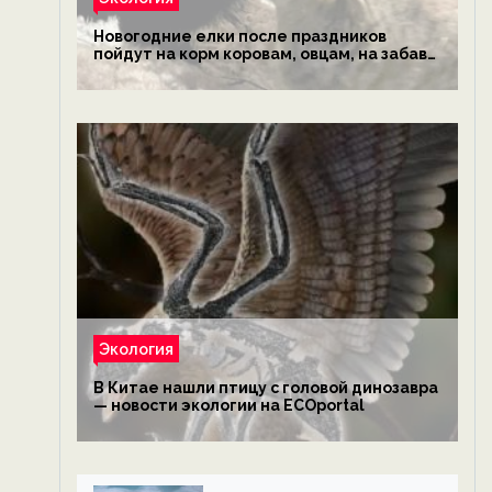
Новогодние елки после праздников
пойдут на корм коровам, овцам, на забаву
обезьянам, львам и леопардам — новости
экологии на ECOportal
Экология
В Китае нашли птицу с головой динозавра
— новости экологии на ECOportal