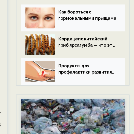
Как бороться с
гормональными прыщами
Кордицепс китайский
гриб ярсагумба — что это
такое?
Продукты для
я
профилактики развития
подагры.
,
й