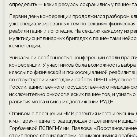
определить — какие ресурсы сохранились у пациента
Первый день конференции продолжился разбором кл
узкоспециализированных тем по секциям: физическая 
реабилитация и логопедия. На секциях каждому из р
мультидисциплинарных бригадах с пациентами нейро
компетенции.
Уникальной особенностью конференции стали практи
конференции. У участников была возможность выбра
классы по физической и психосоциальной реабилитац
со структурой и методами работы ЛРНЦ «Русское 
России, единственного государственного медицинск
исключительно онкологических пациентов, и узнать 
развития мозга и высших достижений РУДН.
Отзывом о посещении НИИ развития мозга и высших 
к.м.н., врач-педиатр, заведующая отделением медиц
Горбачевой ПСПбГМУ им. Павлова: «Восстановление 
стоит перед специалистами, занимающимися реабил