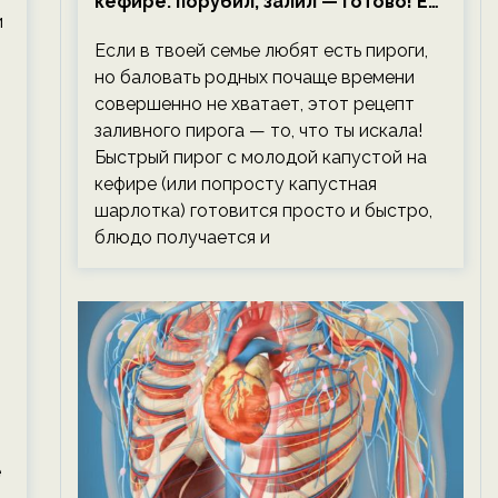
кефире: порубил, залил — готово! Ем,
и
не тревожась о фигуре!
Если в твоей семье любят есть пироги,
но баловать родных почаще времени
совершенно не хватает, этот рецепт
заливного пирога — то, что ты искала!
Быстрый пирог с молодой капустой на
кефире (или попросту капустная
шарлотка) готовится просто и быстро,
блюдо получается и
е