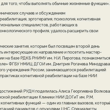
 для того, чтобы выполнять обычные жизненные функции».
инических случаев и обсуждением
реабилитация, эрготерапия, психология, когнитивная
егиональных специалистов, работающих в
онкологического профиля, удалось расширить свои
ческие занятия, которым был посвящен второй день
ть интересующее их направление и посетить мастер-
ии на базе РДКБ РНИМУ им. Н.И. Пирогова, познакомитьс
поле» ФГБУ НМИЦ ДГОИ им. Дмитрия Рогачева Минздрава
ого учреждения России, занимающегося реабилитацией
о практиках когнитивной реабилитации на базе НИИ
достижений РУДН поделилась Алиса Георгиевна Волкова
инской реабилитации Клиники НИИ ДОГиТ им. Р.М.
когнитивных функций — один из главных вызовов, которы
итацией пациентов с опухолями ЦНС. Специалисты