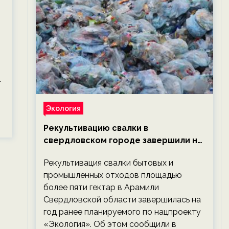
.
Экология
Рекультивацию свалки в
свердловском городе завершили на
год раньше планируемого срока —
Рекультивация свалки бытовых и
новости экологии на ECOportal
промышленных отходов площадью
более пяти гектар в Арамили
Свердловской области завершилась на
год ранее планируемого по нацпроекту
«Экология». Об этом сообщили в