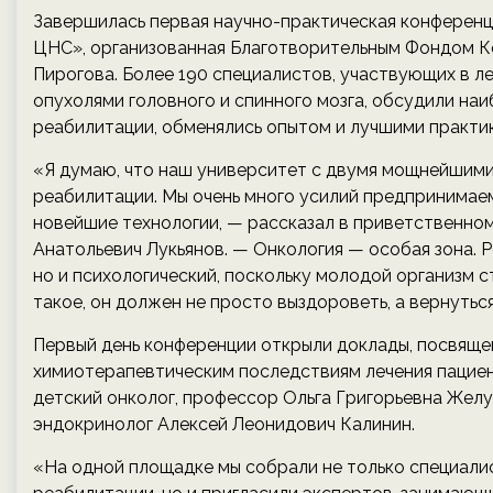
Завершилась первая научно-практическая конференц
ЦНС», организованная Благотворительным Фондом Ко
Пирогова. Более 190 специалистов, участвующих в л
опухолями головного и спинного мозга, обсудили на
реабилитации, обменялись опытом и лучшими практи
«Я думаю, что наш университет с двумя мощнейшими
реабилитации. Мы очень много усилий предпринимаем
новейшие технологии, — рассказал в приветственном
Анатольевич Лукьянов. — Онкология — особая зона. Р
но и психологический, поскольку молодой организм с
такое, он должен не просто выздороветь, а вернутьс
Первый день конференции открыли доклады, посвяще
химиотерапевтическим последствиям лечения пациен
детский онколог, профессор Ольга Григорьевна Желу
эндокринолог Алексей Леонидович Калинин.
«На одной площадке мы собрали не только специали