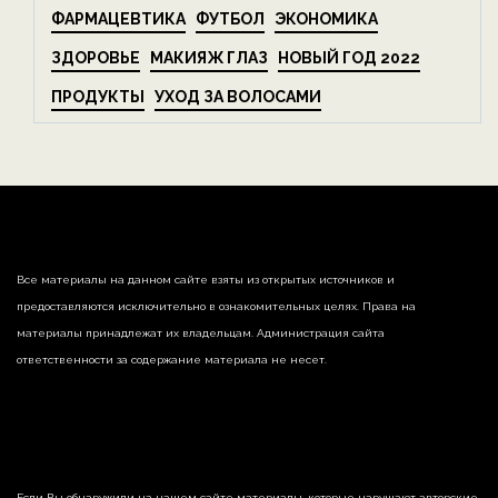
ФАРМАЦЕВТИКА
ФУТБОЛ
ЭКОНОМИКА
ЗДОРОВЬЕ
МАКИЯЖ ГЛАЗ
НОВЫЙ ГОД 2022
ПРОДУКТЫ
УХОД ЗА ВОЛОСАМИ
Все материалы на данном сайте взяты из открытых источников и
предоставляются исключительно в ознакомительных целях. Права на
материалы принадлежат их владельцам. Администрация сайта
ответственности за содержание материала не несет.
Если Вы обнаружили на нашем сайте материалы, которые нарушают авторские