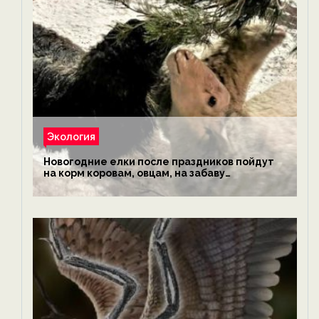
Экология
Новогодние елки после праздников пойдут
на корм коровам, овцам, на забаву
обезьянам, львам и леопардам — новости
экологии на ECOportal