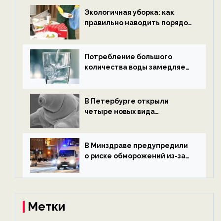
ECOportal
Экологичная уборка: как
правильно наводить порядок
после Нового года — новости
экологии на ECOportal
Потребление большого
количества воды замедляет
старение — новости
экологии на ECOportal
В Петербурге открыли
четыре новых вида
микроскопических
беспозвоночных — новости
экологии на ECOportal
В Минздраве предупредили
о риске обморожений из-за
алкоголя — новости экологии
на ECOportal
Метки