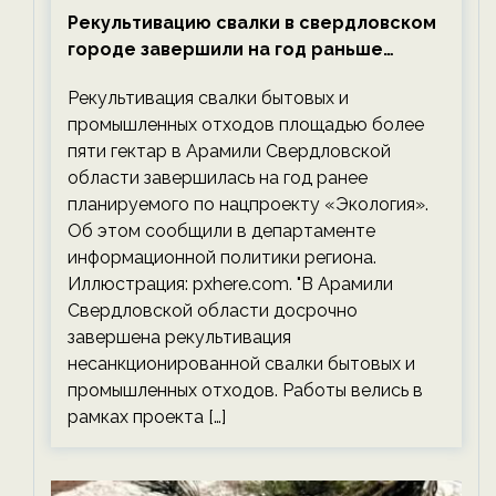
Рекультивацию свалки в свердловском
городе завершили на год раньше
планируемого срока — новости
Рекультивация свалки бытовых и
экологии на ECOportal
промышленных отходов площадью более
пяти гектар в Арамили Свердловской
области завершилась на год ранее
планируемого по нацпроекту «Экология».
Об этом сообщили в департаменте
информационной политики региона.
Иллюстрация: pxhere.com. "В Арамили
Свердловской области досрочно
завершена рекультивация
несанкционированной свалки бытовых и
промышленных отходов. Работы велись в
рамках проекта […]