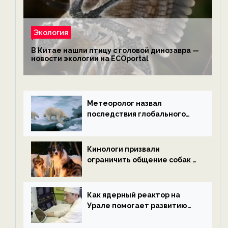
Экология
В Китае нашли птицу с головой динозавра —
новости экологии на ECOportal
Метеоролог назвал
последствия глобального
потепления к концу века —
новости экологии на
ECOportal
Кинологи призвали
ограничить общение собак с
нетрезвыми гостями —
новости экологии на
ECOportal
Как ядерный реактор на
Урале помогает развитию
водородной энергетики —
новости экологии на